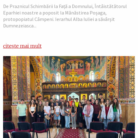
De Praznicul Schimbării la Față a Domnului, Întâistătătorul
Eparhiei noastre a poposit la Mănăstirea Poșaga,
protopopiatul Câmpeni. Ierarhul Alba Iuliei a săvârșit
Dumnezeiasca...
citește mai mult