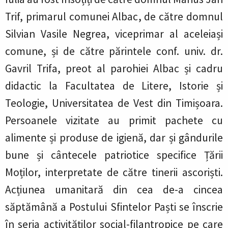
Trif, primarul comunei Albac, de către domnul
Silvian Vasile Negrea, viceprimar al aceleiași
comune, și de către părintele conf. univ. dr.
Gavril Trifa, preot al parohiei Albac și cadru
didactic la Facultatea de Litere, Istorie și
Teologie, Universitatea de Vest din Timișoara.
Persoanele vizitate au primit pachete cu
alimente și produse de igienă, dar și gândurile
bune și cântecele patriotice specifice Țării
Moților, interpretate de către tinerii ascoriști.
Acțiunea umanitară din cea de-a cincea
săptămână a Postului Sfintelor Paști se înscrie
în seria activităților social-filantropice pe care