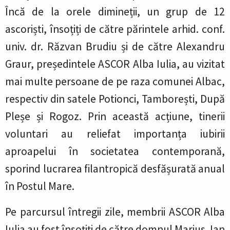
Încă de la orele dimineții, un grup de 12
ascoriști, însoțiți de către părintele arhid. conf.
univ. dr. Răzvan Brudiu și de către Alexandru
Graur, președintele ASCOR Alba Iulia, au vizitat
mai multe persoane de pe raza comunei Albac,
respectiv din satele Potionci, Tamborești, După
Pleșe și Rogoz. Prin această acțiune, tinerii
voluntari au reliefat importanța iubirii
aproapelui în societatea contemporană,
sporind lucrarea filantropică desfășurată anual
în Postul Mare.
Pe parcursul întregii zile, membrii ASCOR Alba
Iulia au fost însoțiți de către domnul Marius Jan