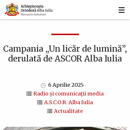
Navigare
Mergi
la
principală
conţinutul
principal
Campania „Un licăr de lumină”,
derulată de ASCOR Alba Iulia
6 Aprilie 2025
Radio și comunicații media
A.S.C.O.R. Alba Iulia
Actualitate