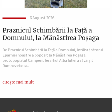
6 August 2026
Praznicul Schimbării la Față a
Domnului, la Mănăstirea Poșaga
De Praznicul Schimbării la Față a Domnului, Întâistătătorul
Eparhiei noastre a poposit la Mănăstirea Poșaga,
protopopiatul Câmpeni. Ierarhul Alba Iuliei a săvârșit
Dumnezeiasca...
citește mai mult