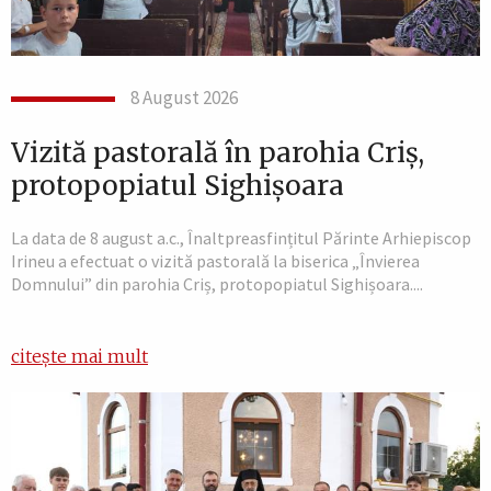
8 August 2026
Vizită pastorală în parohia Criș,
protopopiatul Sighișoara
La data de 8 august a.c., Înaltpreasfințitul Părinte Arhiepiscop
Irineu a efectuat o vizită pastorală la biserica „Învierea
Domnului” din parohia Criș, protopopiatul Sighișoara....
citește mai mult