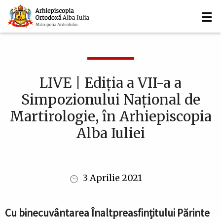
Navigare
Mergi
la
principală
conţinutul
principal
LIVE | Ediția a VII-a a
Simpozionului Național de
Martirologie, în Arhiepiscopia
Alba Iuliei
3 Aprilie 2021
Cu binecuvântarea Înaltpreasfințitului Părinte