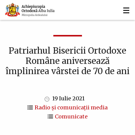
Navigare
Mergi
la
principală
conţinutul
principal
Patriarhul Bisericii Ortodoxe
Române aniversează
împlinirea vârstei de 70 de ani
19 Iulie 2021
Radio și comunicații media
Comunicate