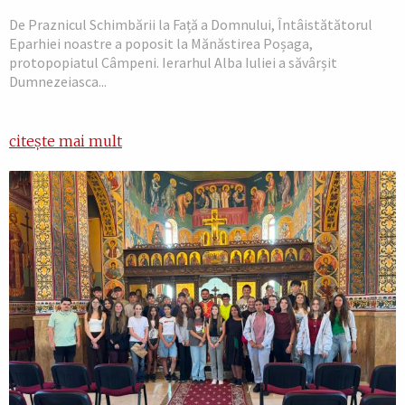
De Praznicul Schimbării la Față a Domnului, Întâistătătorul
Eparhiei noastre a poposit la Mănăstirea Poșaga,
protopopiatul Câmpeni. Ierarhul Alba Iuliei a săvârșit
Dumnezeiasca...
citește mai mult