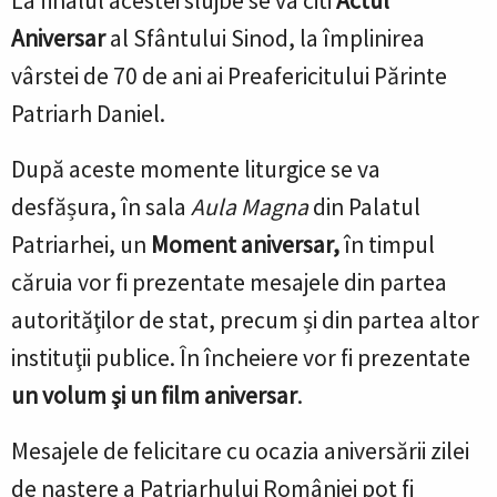
La finalul acestei slujbe se va citi
Actul
Aniversar
al Sfântului Sinod, la împlinirea
vârstei de 70 de ani ai Preafericitului Părinte
Patriarh Daniel.
După aceste momente liturgice se va
desfă
ș
ura, în sala
Aula Magna
din Palatul
Patriarhei, un
Moment aniversar,
în timpul
căruia vor fi prezentate mesajele din partea
autorităţilor de stat, precum
ș
i din partea altor
instituţii publice. În încheiere vor fi prezentate
un volum şi un film aniversar
.
Mesajele de felicitare cu ocazia aniversării zilei
de na
ș
tere a Patriarhului României pot fi