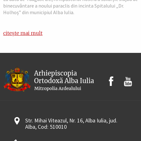
binecuvântare a noului paraclis din incinta Spitalului „Dr.
Holhoș” din municipiul Alba Iulia.
citește mai mult
Str. Mihai Viteazul, Nr. 16, Alba Iulia, jud.
Alba, Cod: 510010