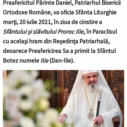
Preafericitul Părinte Daniel, Patriarhul Bisericii
Ortodoxe Române,
va oficia Sfânta Liturghie
marţi, 20 iulie 2021, în ziua de cinstire a
Sfântului
ș
i sl
ă
vitului Proroc Ilie
,
î
n Paraclisul
cu acelaşi hram din Reşedinţa Patriarhală,
deoarece
Preafericirea Sa
a primit la Sfântul
Botez numele
Ilie
(Dan-Ilie).