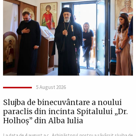
5 August 2026
Slujba de binecuvântare a noului
paraclis din incinta Spitalului „Dr.
Holhoș” din Alba Iulia
La data de 4 august a.c., Arhipăstorul nostru a săvârșit slujba de