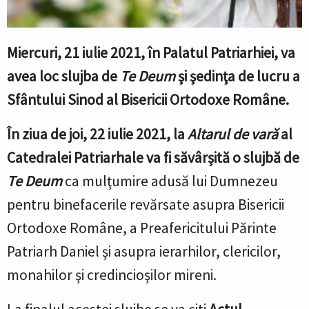
Miercuri, 21 iulie 2021, în Palatul Patriarhiei, va
avea loc slujba de
Te Deum
şi şedinţa de lucru a
Sfântului Sinod al Bisericii Ortodoxe Române.
În ziua de joi, 22 iulie 2021, la
Altarul de vară
al
Catedralei Patriarhale va fi săvâr
ș
ită o slujbă de
Te Deum
ca mulţumire adusă lui Dumnezeu
pentru binefacerile revărsate asupra Bisericii
Ortodoxe Române, a Preafericitului Părinte
Patriarh Daniel şi asupra ierarhilor, clericilor,
monahilor şi credincioşilor mireni.