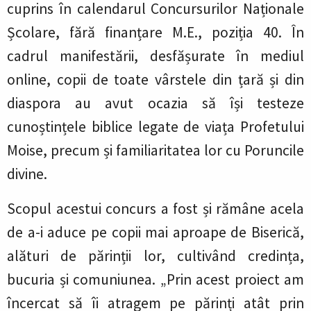
cuprins în calendarul Concursurilor Naționale
Școlare, fără finanțare M.E., poziția 40. În
cadrul manifestării, desfășurate în mediul
online, copii de toate vârstele din țară și din
diaspora au avut ocazia să își testeze
cunoștințele biblice legate de viața Profetului
Moise, precum și familiaritatea lor cu Poruncile
divine.
Scopul acestui concurs a fost și rămâne acela
de a-i aduce pe copii mai aproape de Biserică,
alături de părinții lor, cultivând credința,
bucuria și comuniunea. „Prin acest proiect am
încercat să îi atragem pe părinți atât prin