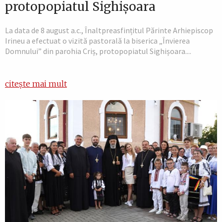
protopopiatul Sighișoara
La data de 8 august a.c., Înaltpreasfințitul Părinte Arhiepiscop
Irineu a efectuat o vizită pastorală la biserica „Învierea
Domnului” din parohia Criș, protopopiatul Sighișoara....
citește mai mult