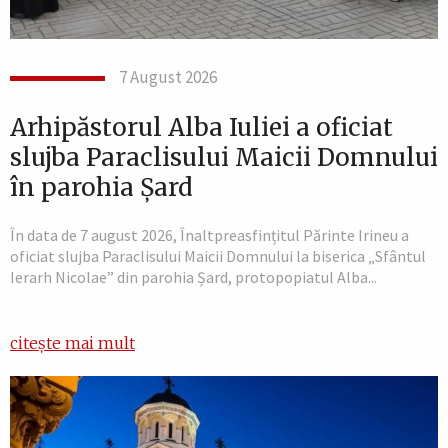
7 August 2026
Arhipăstorul Alba Iuliei a oficiat
slujba Paraclisului Maicii Domnului
în parohia Șard
În data de 7 august 2026, Înaltpreasfințitul Părinte Irineu a
oficiat slujba Paraclisului Maicii Domnului la biserica „Sfântul
Ierarh Nicolae” din parohia Șard, protopopiatul Alba...
citește mai mult