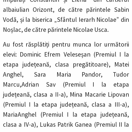
albaiulian Orizont, de către părintele Sabin
Vodă, și la biserica „Sfântul Ierarh Nicolae” din
Noșlac, de către părintele Nicolae Usca.
Au fost răsplătiți pentru munca lor următorii
elevi
:
Dominic Efrem Veleseșan (Premiul I la
etapa județeană, clasa pregătitoare), Matei
Anghel, Sara Maria Pandor, Tudor
Marcu,Adrian Sav (Premiul I la etapa
județeană, clasa a II-a), Mina Macarie Lipovan
(Premiul I la etapa județeană, clasa a III-a),
MariaAnghel (Premiul I la etapa județeană,
clasa a IV-a), Lukas Patrik Ganea (Premiul II la