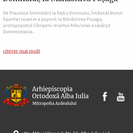
De Praznicul Schimbării la Față a Domnului, Întâistătătorul
Eparhiei noastre a poposit la Mănăstirea Poșaga,
protopopiatul Câmpeni. Ierarhul Alba Iuliei a săvârșit
Dumnezeiasca...
citește mai mult