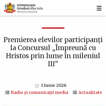
Navigare
Mergi
la
principală
conţinutul
principal
Premierea elevilor participanți
la Concursul „Împreună cu
Hristos prin lume în mileniul
III”
1 Iunie 2026
Radio și comunicații media
Actualitate