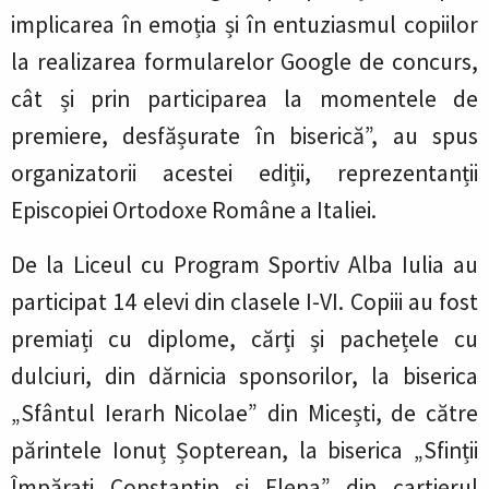
implicarea în emoția și în entuziasmul copiilor
la realizarea formularelor Google de concurs,
cât și prin participarea la momentele de
premiere, desfășurate în biserică”, au spus
organizatorii acestei ediții, reprezentanții
Episcopiei Ortodoxe Române a Italiei.
De la Liceul cu Program Sportiv Alba Iulia au
participat 14 elevi din clasele I-VI. Copiii au fost
premiați cu diplome, cărți și pachețele cu
dulciuri, din dărnicia sponsorilor, la biserica
„Sfântul Ierarh Nicolae” din Micești, de către
părintele Ionuț Șopterean, la biserica „Sfinții
Împărați Constantin și Elena” din cartierul