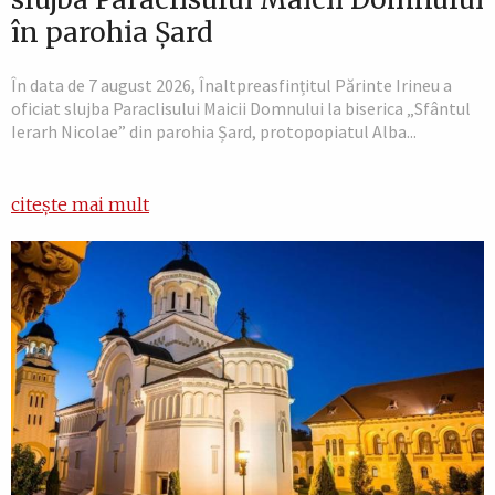
în parohia Șard
În data de 7 august 2026, Înaltpreasfințitul Părinte Irineu a
oficiat slujba Paraclisului Maicii Domnului la biserica „Sfântul
Ierarh Nicolae” din parohia Șard, protopopiatul Alba...
citește mai mult