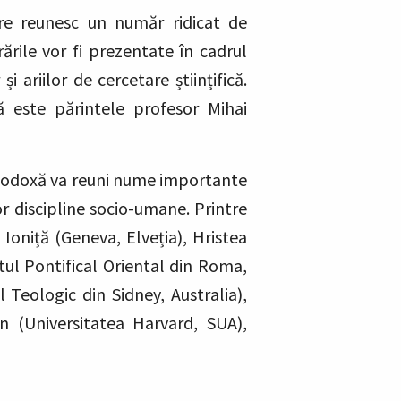
are reunesc un număr ridicat de
rile vor fi prezentate în cadrul
și ariilor de cercetare științifică.
tă este părintele profesor Mihai
Ortodoxă va reuni nume importante
tor discipline socio-umane. Printre
 Ioniță (Geneva, Elveția), Hristea
utul Pontifical Oriental din Roma,
 Teologic din Sidney, Australia),
an (Universitatea Harvard, SUA),