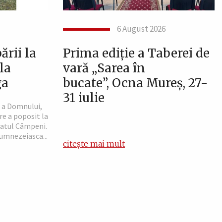
6 August 2026
rii la
Prima ediție a Taberei de
la
vară „Sarea în
ga
bucate”, Ocna Mureș, 27-
31 iulie
ă a Domnului,
re a poposit la
atul Câmpeni.
Dumnezeiasca...
citește mai mult