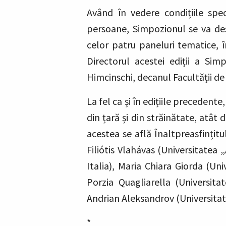
Având în vedere condițiile spe
persoane, Simpozionul se va des
celor patru paneluri tematice, în c
Directorul acestei ediții a Sim
Himcinschi, decanul Facultății de
La fel ca și în edițiile precede
din țară și din străinătate, atât 
acestea se află Înaltpreasfințitu
Filiótis Vlahávas (Universitatea 
Italia), Maria Chiara Giorda (Un
Porzia Quagliarella (Universita
Andrian Aleksandrov (Universitate
*