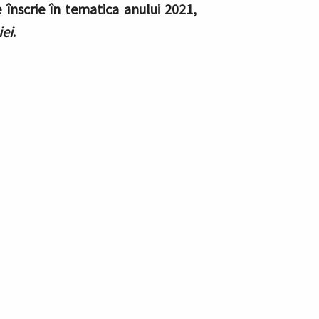
 înscrie în tematica anului 2021,
iei
.