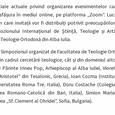
ciale actuale privind organizarea evenimentelor c
fășura în mediul online, pe platforma „Zoom”. Lucră
are invitații vor fi distribuiți potrivit preocupărilor 
pozionului Internațional de Știință, Teologie și Ar
 Teologie Ortodoxă din Alba Iulia.
nte, Simpozionul organizat de Facultatea de Teologie 
din cadrul cercetării teologice, cât și din domeniul al
l Părinte Irineu Pop, Arhiepiscop al Alba Iuliei, Viorel
„Aristotel” din Tesalonic, Grecia), Ioan Cozma (Instit
iversitatea Roma Tre, Italia), Doru Costache (Colegiul
tea Romano-Catolică din Bari, Italia), Simion Mari
a „Sf. Clement al Ohridei”, Sofia, Bulgaria).