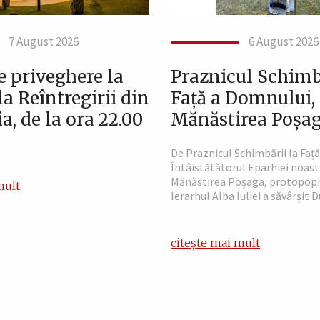
7 August 2026
6 August 2026
e priveghere la
Praznicul Schimbă
a Reîntregirii din
Față a Domnului, 
ia, de la ora 22.00
Mănăstirea Poșa
De Praznicul Schimbării la Faț
Întâistătătorul Eparhiei noast
Mănăstirea Poșaga, protopopi
mult
Ierarhul Alba Iuliei a săvârșit 
citește mai mult