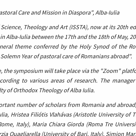
toral Care and Mission in Diaspora", Alba-Iulia
cience, Theology and Art (ISSTA), now at its 20th edi
d in Alba-Iulia between the 17th and the 18th of May, 20
eneral theme conferred by the Holy Synod of the R
 Solemn Year of pastoral care of Romanians abroad".
, the symposium will take place via the "Zoom" platf
cording to various areas of research. The manager 
ty of Orthodox Theology of Alba Iulia.
ortant number of scholars from Romania and abroa
ia, Hristea Filiótis Vlahávas (Aristotle University o
f Rome, Italy), Maria Chiara Giorda (Roma Tre Universi
orzia Quagliarella (University of Bari, Italy), Simion M