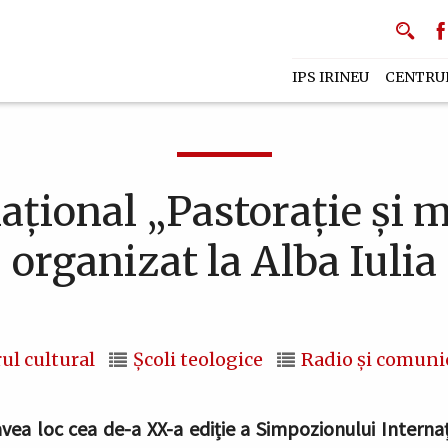
IPS IRINEU
CENTRU
țional „Pastorație și m
organizat la Alba Iulia
ul cultural
Școli teologice
Radio și comuni
vea loc cea de-a XX-a ediție a Simpozionului Internați