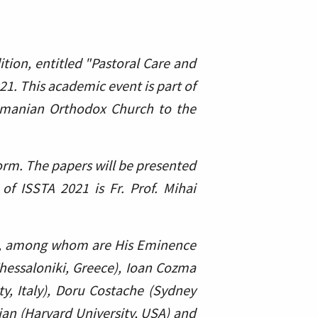
tion, entitled "Pastoral Care and
21. This academic event is part of
omanian Orthodox Church to the
orm. The papers will be presented
of ISSTA 2021 is Fr. Prof. Mihai
d, among whom are His Eminence
f Thessaloniki, Greece), Ioan Cozma
ty, Italy), Doru Costache (Sydney
arian (Harvard University, USA) and