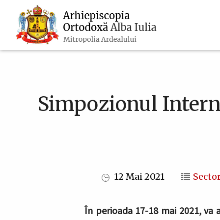
Navigare
Mergi
la
principală
conţinutul
principal
Simpozionul Interna
12 Mai 2021
Sector
În perioada 17-18 mai 2021, va a