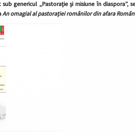
 sub genericul „Pastorație și misiune în diaspora”, se
a
An omagial al pastorației românilor din afara Român