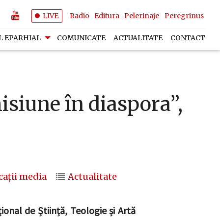
LIVE
Radio
Editura
Pelerinaje
Peregrinus
L EPARHIAL
COMUNICATE
ACTUALITATE
CONTACT
isiune în diaspora”,
cații media
Actualitate
onal de Știință, Teologie și Artă