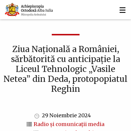
Navigare
Mergi
la
principală
conţinutul
principal
Ziua Națională a României,
sărbătorită cu anticipație la
Liceul Tehnologic „Vasile
Netea” din Deda, protopopiatul
Reghin
29 Noiembrie 2024
Radio și comunicații media