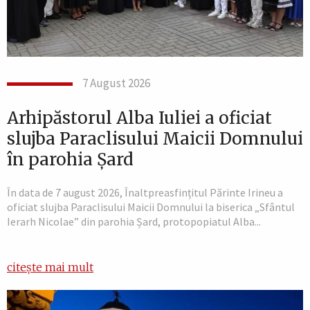
7 August 2026
Arhipăstorul Alba Iuliei a oficiat
slujba Paraclisului Maicii Domnului
în parohia Șard
În data de 7 august 2026, Înaltpreasfințitul Părinte Irineu a
oficiat slujba Paraclisului Maicii Domnului la biserica „Sfântul
Ierarh Nicolae” din parohia Șard, protopopiatul Alba...
citește mai mult