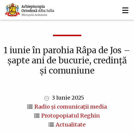
Navigare
Mergi
la
principală
conţinutul
principal
1 iunie în parohia Râpa de Jos –
șapte ani de bucurie, credință
și comuniune
3 Iunie 2025
Radio și comunicații media
Protopopiatul Reghin
Actualitate