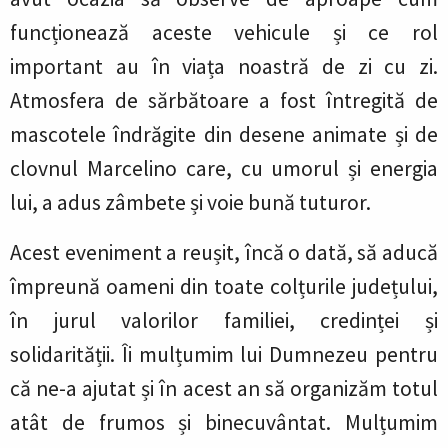
funcționează aceste vehicule și ce rol
important au în viața noastră de zi cu zi.
Atmosfera de sărbătoare a fost întregită de
mascotele îndrăgite din desene animate și de
clovnul Marcelino care, cu umorul și energia
lui, a adus zâmbete și voie bună tuturor.
Acest eveniment a reușit, încă o dată, să aducă
împreună oameni din toate colțurile județului,
în jurul valorilor familiei, credinței și
solidarității. Îi mulțumim lui Dumnezeu pentru
că ne-a ajutat și în acest an să organizăm totul
atât de frumos și binecuvântat. Mulțumim