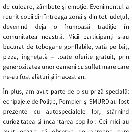
de culoare, zâmbete și emoție. Evenimentul a
reunit copii din întreaga zonă și din tot județul,
devenind deja o frumoasă tradiție în
comunitatea noastră. Micii participanți s-au
bucurat de tobogane gonflabile, vată pe băț,
pizza, înghețată – toate oferite gratuit, prin
generozitatea unor oameni cu suflet mare care
ne-au fost alături și în acest an.
În plus, am avut parte de o surpriză specială:
echipajele de Poliție, Pompieri și SMURD au fost
prezente cu autospecialele lor, stârnind
curiozitatea și încântarea copiilor. Cei mici au
avut ocazia să observe de aproape cum