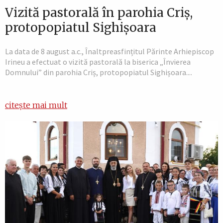
Vizită pastorală în parohia Criș,
protopopiatul Sighișoara
La data de 8 august a.c., Înaltpreasfințitul Părinte Arhiepiscop
Irineu a efectuat o vizită pastorală la biserica „Învierea
Domnului” din parohia Criș, protopopiatul Sighișoara....
citește mai mult