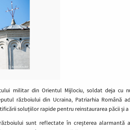
ctului militar din Orientul Mijlociu, soldat deja cu
ceputul războiului din Ucraina, Patriarhia Română a
ificării soluțiilor rapide pentru reinstaurarea păcii și 
ăzboiului sunt reflectate în creșterea alarmantă a