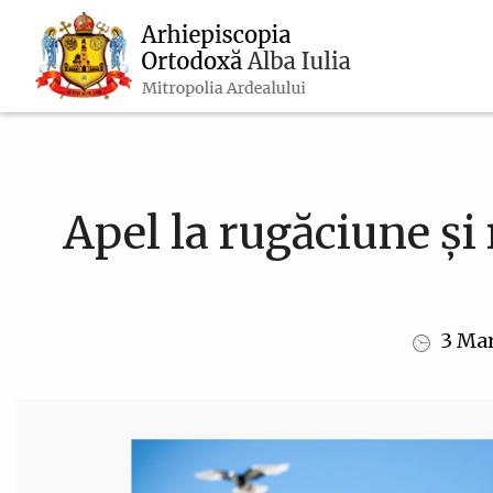
Navigare
Mergi
la
principală
conţinutul
principal
Apel la rugăciune și
3 Mar