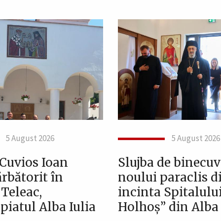
5 August 2026
5 August 2026
 Cuvios Ioan
Slujba de binecuv
ărbătorit în
noului paraclis d
 Teleac,
incinta Spitalului
iatul Alba Iulia
Holhoș” din Alba 