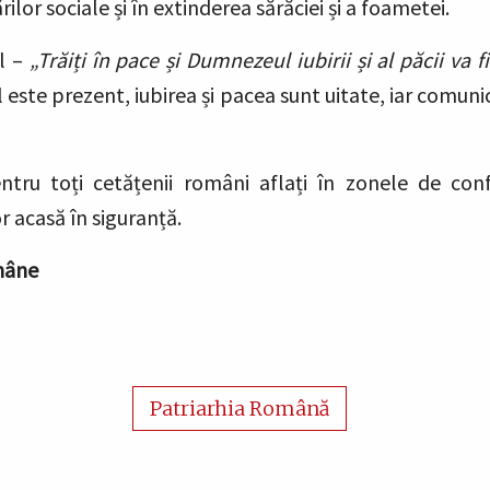
rilor sociale și în extinderea sărăciei și a foametei.
el –
„Trăiți în pace și Dumnezeul iubirii și al păcii va f
 este prezent, iubirea și pacea sunt uitate, iar comun
u toți cetățenii români aflați în zonele de conf
 acasă în siguranță.
omâne
Patriarhia Română