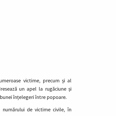
 numeroase victime, precum și al
dresează un apel la rugăciune și
a bunei înțelegeri între popoare.
 numărului de victime civile, în