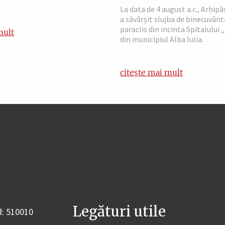
La data de 4 august a.c., Arhip
a săvârșit slujba de binecuvânt
paraclis din incinta Spitalului 
mult
din municipiul Alba Iulia.
citește mai mult
Legături utile
od: 510010