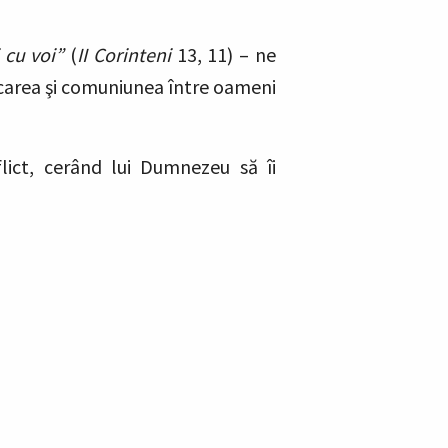
i cu voi”
(
II Corinteni
13, 11) – ne
icarea şi comuniunea între oameni
lict, cerând lui Dumnezeu să îi