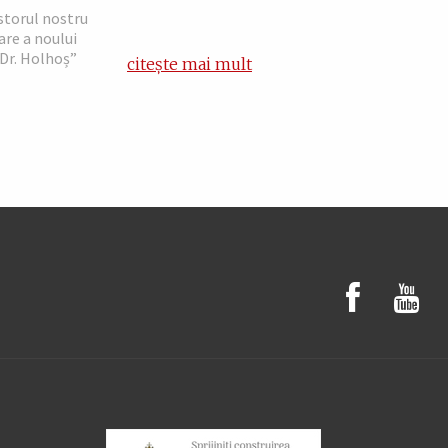
ăstorul nostru
are a noului
„Dr. Holhoș”
citește mai mult