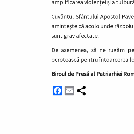
amplificarea violenței și a tulbură
Cuvântul Sfântului Apostol Pav
amintește că acolo unde războiul
sunt grav afectate.
De asemenea, să ne rugăm pentr
ocrotească pentru întoarcerea lor
Biroul de Presă al Patriarhiei R
Facebook
Email