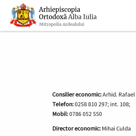
Navigare
Mergi
la
principală
conţinutul
principal
Consilier economic:
Arhid. Rafael
Telefon:
0258 810 297; int. 108;
Mobil:
0786 052 550
Director economic:
Mihai Culda