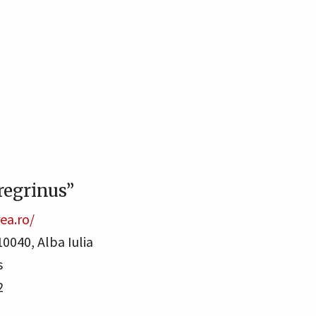
regrinus”
ea.ro/
510040, Alba Iulia
s
2