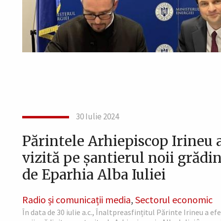
30 Iulie 2024
Părintele Arhiepiscop Irineu a
vizită pe șantierul noii grădi
de Eparhia Alba Iuliei
Radio și comunicații media
,
Sectorul economic
În data de 30 iulie a.c., Înaltpreasfințitul Părinte Irineu a ef