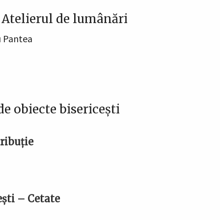
 Atelierul de lumânări
u Pantea
e obiecte bisericești
tribuție
şti – Cetate