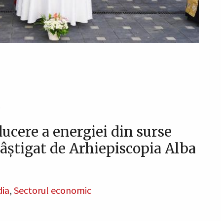
5
ucere a energiei din surse
câștigat de Arhiepiscopia Alba
dia
,
Sectorul economic