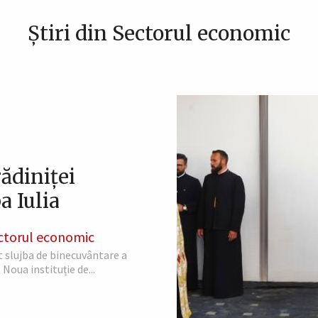
Știri din Sectorul economic
ădiniței
a Iulia
ctorul economic
it slujba de binecuvântare a
 Noua instituție de...