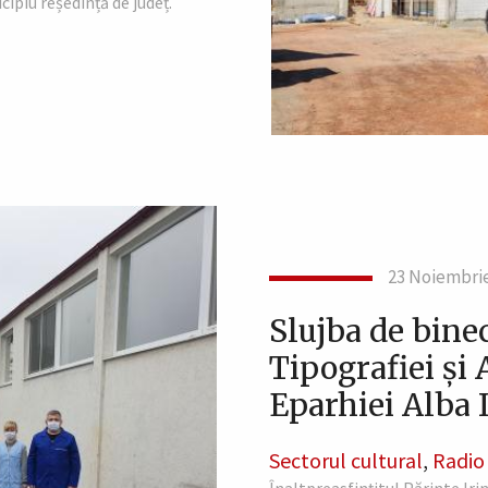
cipiu reședință de județ.
23 Noiembri
Slujba de bine
Tipografiei şi 
Eparhiei Alba I
Sectorul cultural
,
Radio 
Înaltpreasfințitul Părinte Iri