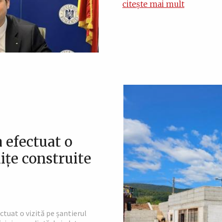
citește mai mult
 efectuat o
nițe construite
ectuat o vizită pe șantierul