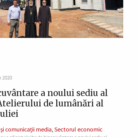
e 2020
cuvântare a noului sediu al
Atelierului de lumânări al
uliei
și comunicații media
,
Sectorul economic
neu a oficiat slujba de binecuvântare a noului sediu al