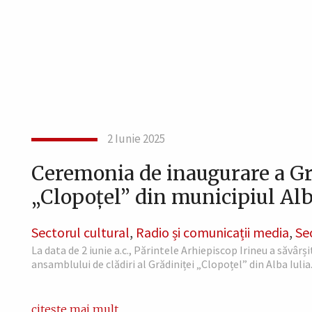
2 Iunie 2025
Ceremonia de inaugurare a Gr
„Clopoțel” din municipiul Alb
Sectorul cultural
,
Radio și comunicații media
,
Se
La data de 2 iunie a.c., Părintele Arhiepiscop Irineu a săvârș
ansamblului de clădiri al Grădiniței „Clopoțel” din Alba Iulia.
citește mai mult