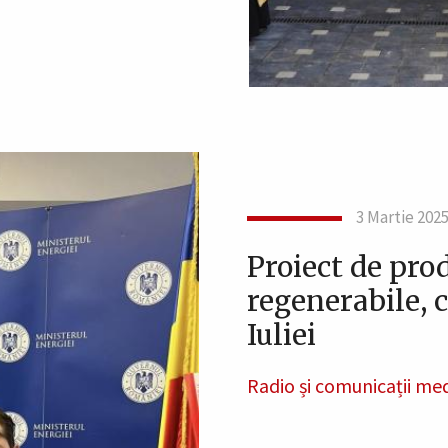
3 Martie 202
Proiect de prod
regenerabile, 
Iuliei
Radio și comunicații me