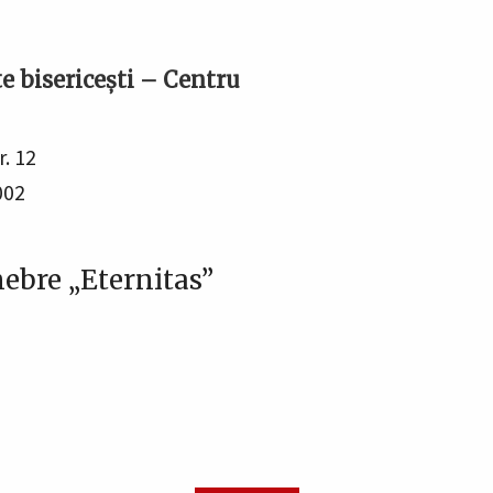
te bisericeşti – Centru
r. 12
002
ebre „Eternitas”