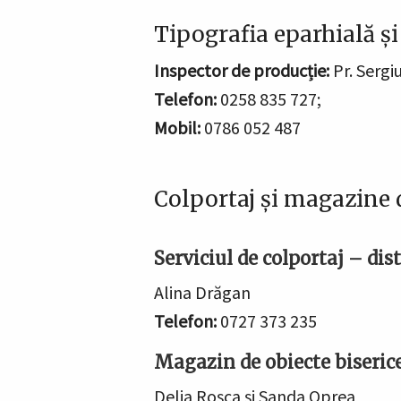
Tipografia eparhială și
Inspector de producție:
Pr. Sergi
Telefon:
0258 835 727;
Mobil:
0786 052 487
Colportaj și magazine d
Serviciul de colportaj – dis
Alina Drăgan
Telefon:
0727 373 235
Magazin de obiecte biserice
Delia Roşca şi Sanda Oprea