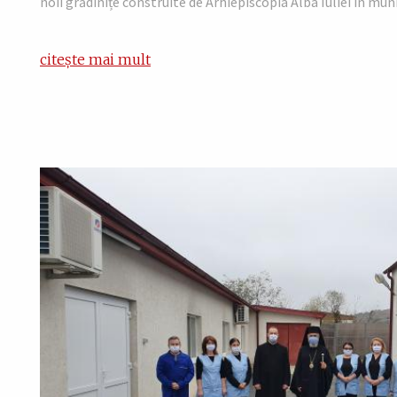
noii grădinițe construite de Arhiepiscopia Alba Iuliei în muni
citește mai mult