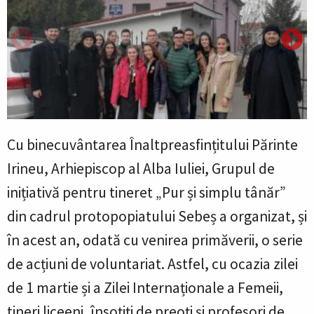
Cu binecuvântarea Înaltpreasfințitului Părinte
Irineu, Arhiepiscop al Alba Iuliei, Grupul de
inițiativă pentru tineret „Pur și simplu tânăr”
din cadrul protopopiatului Sebeș a organizat, și
în acest an, odată cu venirea primăverii, o serie
de acțiuni de voluntariat. Astfel, cu ocazia zilei
de 1 martie și a Zilei Internaționale a Femeii,
tineri liceeni, însoțiți de preoți și profesori de