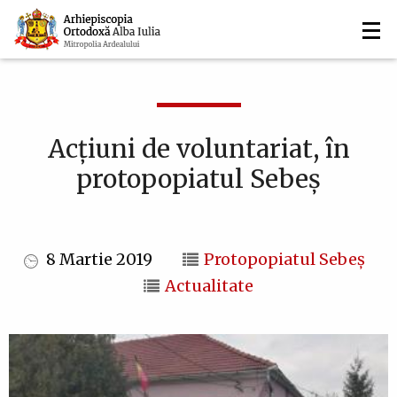
Navigare
Mergi
la
principală
conţinutul
principal
Acțiuni de voluntariat, în
protopopiatul Sebeș
8 Martie 2019
Protopopiatul Sebeş
Actualitate