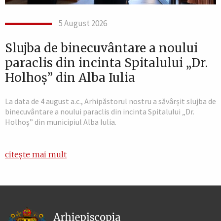
5 August 2026
Slujba de binecuvântare a noului
paraclis din incinta Spitalului „Dr.
Holhoș” din Alba Iulia
La data de 4 august a.c., Arhipăstorul nostru a săvârșit slujba de
binecuvântare a noului paraclis din incinta Spitalului „Dr.
Holhoș” din municipiul Alba Iulia.
citește mai mult