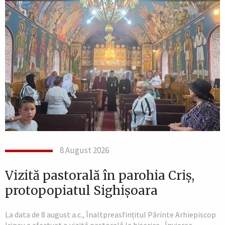
8 August 2026
Vizită pastorală în parohia Criș,
protopopiatul Sighișoara
La data de 8 august a.c., Înaltpreasfințitul Părinte Arhiepiscop
Irineu a efectuat o vizită pastorală la biserica „Învierea