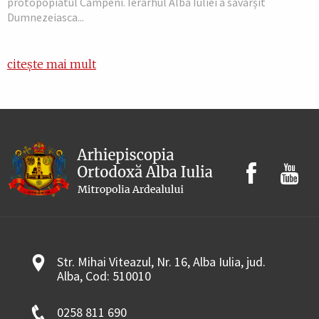
protopopiatul Câmpeni. Ierarhul Alba Iuliei a săvârșit
Dumnezeiasca...
citește mai mult
Str. Mihai Viteazul, Nr. 16, Alba Iulia, jud.
Alba, Cod: 510010
0258 811 690