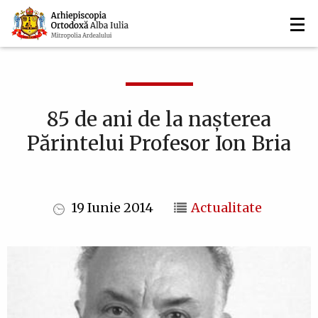
Navigare
Mergi
la
principală
conţinutul
principal
85 de ani de la naşterea
Părintelui Profesor Ion Bria
19 Iunie 2014
Actualitate