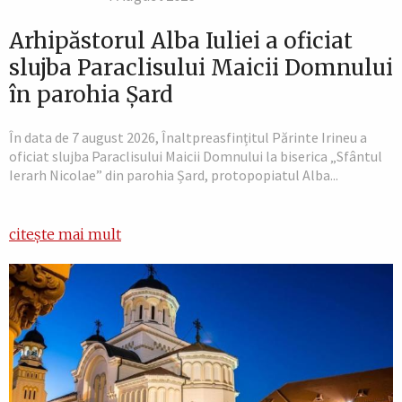
Arhipăstorul Alba Iuliei a oficiat
slujba Paraclisului Maicii Domnului
în parohia Șard
În data de 7 august 2026, Înaltpreasfințitul Părinte Irineu a
oficiat slujba Paraclisului Maicii Domnului la biserica „Sfântul
Ierarh Nicolae” din parohia Șard, protopopiatul Alba...
citește mai mult