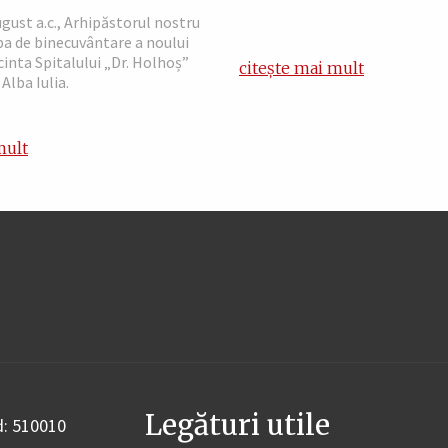
ugust a.c., Arhipăstorul nostru
jba de binecuvântare a noului
ncinta Spitalului „Dr. Holhoș”
citește mai mult
Alba Iulia.
mult
Legături utile
od: 510010