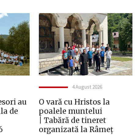
4 August 2026
esori au
O vară cu Hristos la
ala de
poalele muntelui
| Tabără de tineret
6
organizată la Râmeț