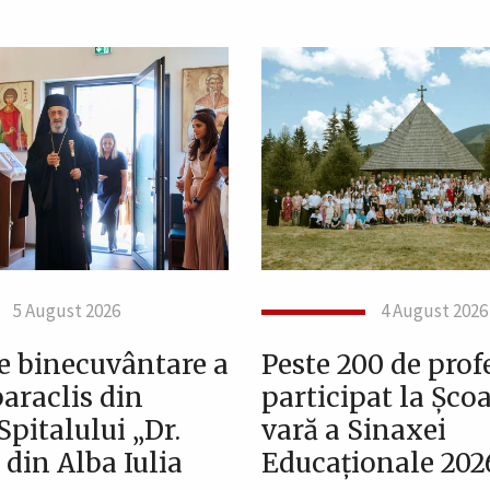
5 August 2026
4 August 2026
de binecuvântare a
Peste 200 de prof
araclis din
participat la Șco
Spitalului „Dr.
vară a Sinaxei
din Alba Iulia
Educaționale 202