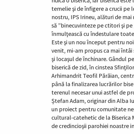
ridica o biserică, iar biserica est
temelie şi de înfigere a crucii pe 
nostru, IPS Irineu, alături de mai
să ”binecuvinteze pe ctitori şi pe
înmulţească cu îndestulare toate 
Este şi un nou început pentru noi
venit, mi-am propus ca mai întâi 
şi locaşul de închinare. Gândul p
biserică de zid, în cinstea Sfinţi
Arhimandrit Teofil Părăian, centr
până la finalizarea lucrărilor bise
terenul necesar unui astfel de pr
Ștefan Adam, originar din Alba Iu
un proiect pentru comunitate ne-a
cultural-catehetic de la Biserica M
de credincioşii parohiei noastre in