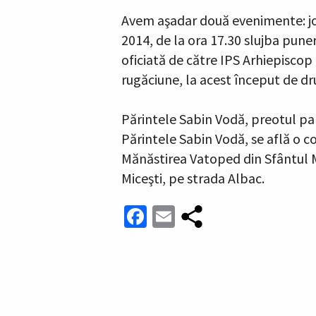
Avem aşadar două evenimente: joi s
2014, de la ora 17.30 slujba puneri
oficiată de către IPS Arhiepiscop I
rugăciune, la acest început de dru
Părintele Sabin Vodă, preotul par
Părintele Sabin Vodă, se află o 
Mănăstirea Vatoped din Sfântul Mu
Miceşti, pe strada Albac.
Facebook
Email