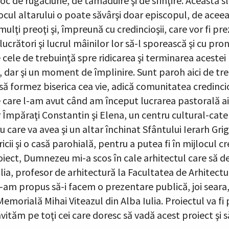
e loc de rugăciune, de tămăduire şi de sfinţire. Această 
locul altarului o poate săvârşi doar episcopul, de aceea 
 mulţi preoţi şi, împreună cu credincioşii, care vor fi
 lucrători şi lucrul mâinilor lor să-l sporească şi cu p
cele de trebuinţă spre ridicarea şi terminarea acestei b
, dar şi un moment de împlinire. Sunt paroh aici de trei
să formez biserica cea vie, adică comunitatea credincio
e care l-am avut când am început lucrarea pastorală ai
lor Împăraţi Constantin şi Elena, un centru cultural-cate
u care va avea şi un altar închinat Sfântului Ierarh Gr
ricii şi o casă parohială, pentru a putea fi în mijlocul 
oiect, Dumnezeu mi-a scos în cale arhitectul care să de
lia, profesor de arhitectură la Facultatea de Arhitectu
m propus să-i facem o prezentare publică, joi seara, d
emorială Mihai Viteazul din Alba Iulia. Proiectul va fi 
vităm pe toţi cei care doresc să vadă acest proiect şi să-