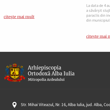
La data de 4 a
a săvârșit slu
paraclis din i
citește mai mult
din municipiul 
citește mai 
Str. Mihai Viteazul, Nr. 16, Alba Iulia, jud. Alba, C