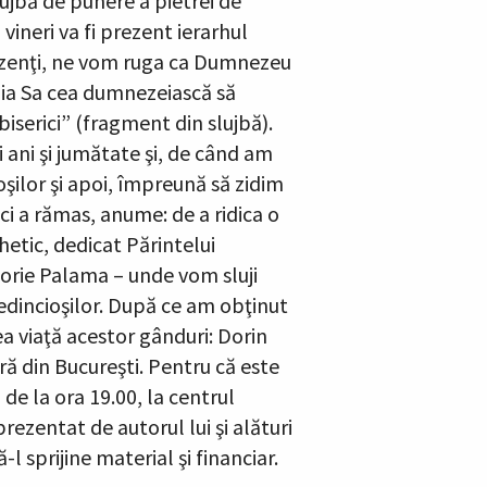
slujbă de punere a pietrei de
vineri va fi prezent ierarhul
 prezenţi, ne vom ruga ca Dumnezeu
ronia Sa cea dumnezeiască să
iserici” (fragment din slujbă).
 ani şi jumătate şi, de când am
şilor şi apoi, împreună să zidim
ci a rămas, anume: de a ridica o
hetic, dedicat Părintelui
igorie Palama – unde vom sluji
credincioşilor. După ce am obţinut
a viaţă acestor gânduri: Dorin
ră din Bucureşti. Pentru că este
e la ora 19.00, la centrul
prezentat de autorul lui şi alături
l sprijine material şi financiar.