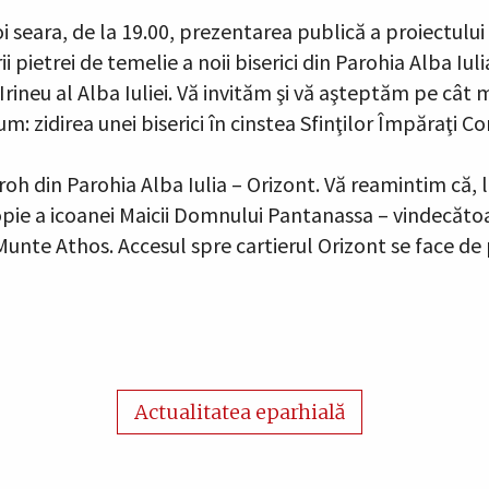
eara, de la 19.00, prezentarea publică a proiectului de
i pietrei de temelie a noii biserici din Parohia Alba Iuli
rineu al Alba Iuliei. Vă invităm şi vă aşteptăm pe cât mai
m: zidirea unei biserici în cinstea Sfinţilor Împăraţi Co
oh din Parohia Alba Iulia – Orizont. Vă reamintim că, 
copie a icoanei Maicii Domnului Pantanassa – vindecăt
nte Athos. Accesul spre cartierul Orizont se face de p
Actualitatea eparhială