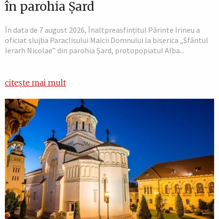
în parohia Șard
În data de 7 august 2026, Înaltpreasfințitul Părinte Irineu a
oficiat slujba Paraclisului Maicii Domnului la biserica „Sfântul
Ierarh Nicolae” din parohia Șard, protopopiatul Alba...
citește mai mult