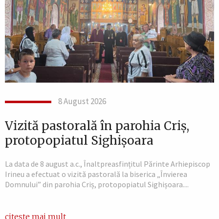
8 August 2026
Vizită pastorală în parohia Criș,
protopopiatul Sighișoara
La data de 8 august a.c., Înaltpreasfințitul Părinte Arhiepiscop
Irineu a efectuat o vizită pastorală la biserica „Învierea
Domnului” din parohia Criș, protopopiatul Sighișoara....
citește mai mult