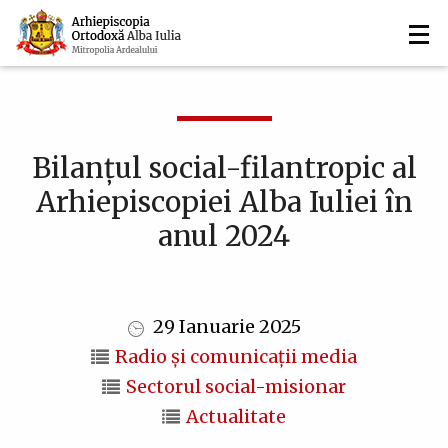
Navigare
Mergi
la
principală
conţinutul
principal
Bilanțul social-filantropic al
Arhiepiscopiei Alba Iuliei în
anul 2024
29 Ianuarie 2025
Radio și comunicații media
Sectorul social-misionar
Actualitate