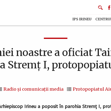
IPS IRINEU
CENTRU
iei noastre a oficiat Ta
a Stremț I, protopopiat
Radio și comunicații media
Protopopiatul Ai
 Arhiepiscop Irineu a poposit în parohia Stremț I, pro