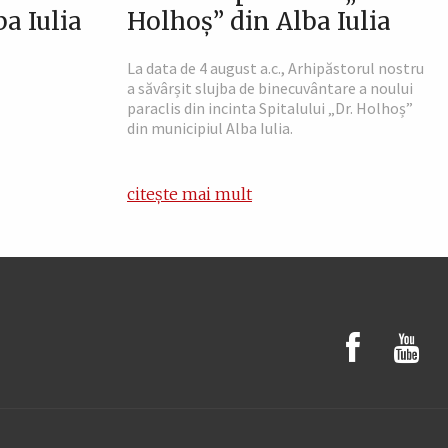
a Iulia
Holhoș” din Alba Iulia
La data de 4 august a.c., Arhipăstorul nostru
a săvârșit slujba de binecuvântare a noului
paraclis din incinta Spitalului „Dr. Holhoș”
din municipiul Alba Iulia.
citește mai mult