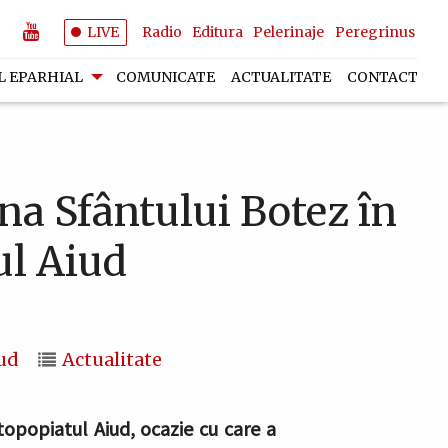
LIVE
Radio
Editura
Pelerinaje
Peregrinus
L EPARHIAL
COMUNICATE
ACTUALITATE
CONTACT
ina Sfântului Botez în
ul Aiud
ud
Actualitate
topopiatul Aiud, ocazie cu care a