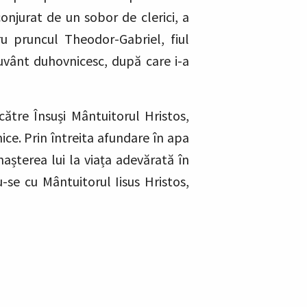
onjurat de un sobor de clerici, a
tru pruncul Theodor-Gabriel, fiul
cuvânt duhovnicesc, după care i-a
către Însuși Mântuitorul Hristos,
nice. Prin întreita afundare în apa
așterea lui la viața adevărată în
-se cu Mântuitorul Iisus Hristos,