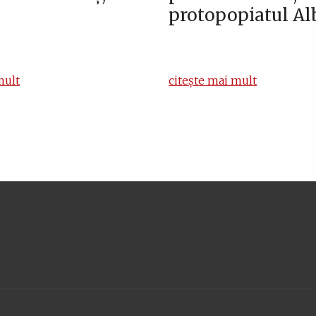
protopopiatul Alb
mult
citește mai mult