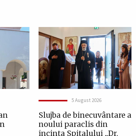
5 August 2026
oan
Slujba de binecuvântare a
în
noului paraclis din
incinta Spitalului „Dr.