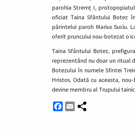
parohia Stremț I, protopopiatul 
oficiat Taina Sfântului Botez în
părintelui paroh Marius Suciu. L
oferit pruncului nou-botezat o ic
Taina Sfântului Botez, prefigura
reprezentând nu doar un ritual de 
Botezului în numele Sfintei Trei
Hristos. Odată cu aceasta, nou-b
devine membru al Trupului tainic
Facebook
Email