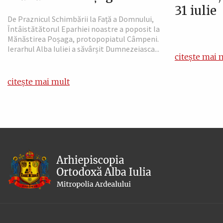
31 iulie
De Praznicul Schimbării la Față a Domnului,
Întâistătătorul Eparhiei noastre a poposit la
Mănăstirea Poșaga, protopopiatul Câmpeni.
Ierarhul Alba Iuliei a săvârșit Dumnezeiasca...
citește mai 
citește mai mult