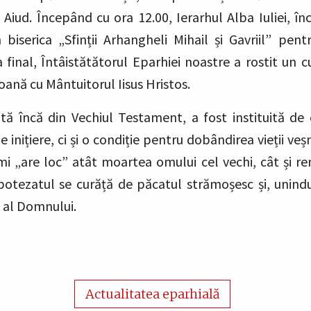
Aiud. Începând cu ora 12.00, Ierarhul Alba Iuliei, înc
 biserica „Sfinții Arhangheli Mihail și Gavriil” pen
a final, Întâistătătorul Eparhiei noastre a rostit un 
oană cu Mântuitorul Iisus Hristos.
tă încă din Vechiul Testament, a fost instituită de 
inițiere, ci și o condiție pentru dobândirea vieții veș
mi „are loc” atât moartea omului cel vechi, cât și ren
otezatul se curăță de păcatul strămoșesc și, unindu
 al Domnului.
Actualitatea eparhială