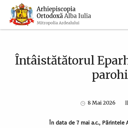
Navigare
Mergi
la
principală
conţinutul
principal
Întâistătătorul Eparh
parohi
8 Mai 2026
În data de 7 mai a.c., Părintele