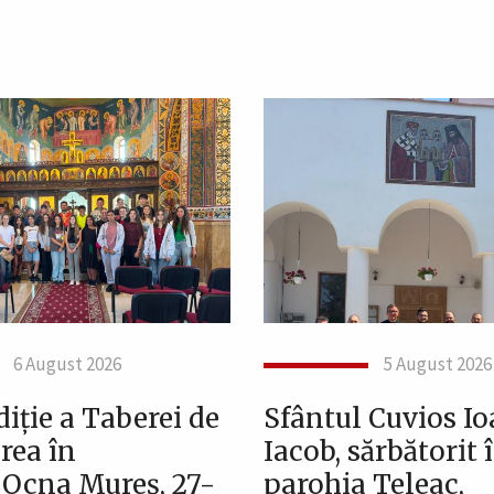
6 August 2026
5 August 2026
iție a Taberei de
Sfântul Cuvios I
rea în
Iacob, sărbătorit 
, Ocna Mureș, 27-
parohia Teleac,