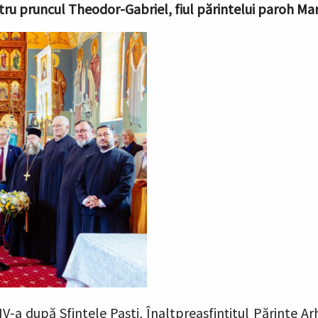
tru pruncul Theodor-Gabriel, fiul părintelui paroh Mar
V-a după Sfintele Paști, Înaltpreasfințitul Părinte Ar