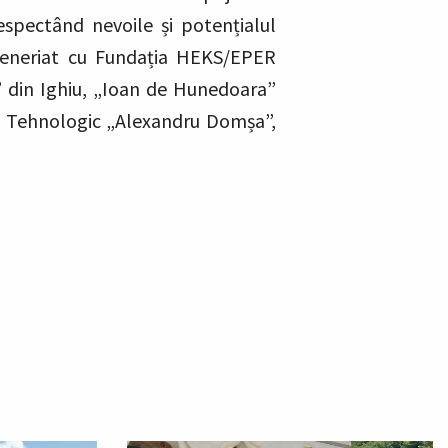
respectând nevoile și potențialul
rteneriat cu Fundația HEKS/EPER
” din Ighiu, „Ioan de Hunedoara”
ul Tehnologic „Alexandru Domșa”,