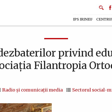
IPS IRINEU
CENTRU
dezbaterilor privind ed
ociația Filantropia Orto
Radio și comunicații media
Sectorul social-m