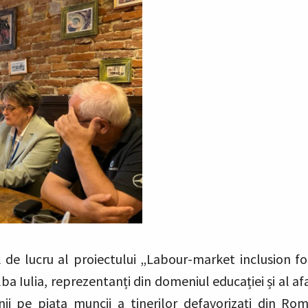
al de lucru al proiectului „Labour-market inclusion 
ba Iulia, reprezentanți din domeniul educației și al afa
nii pe piața muncii a tinerilor defavorizați din R