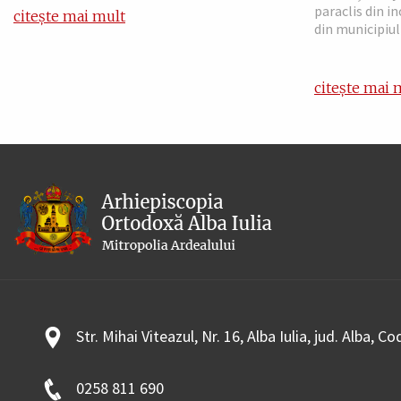
paraclis din i
citește mai mult
din municipiul 
citește mai 
Str. Mihai Viteazul, Nr. 16, Alba Iulia, jud. Alba, C
0258 811 690