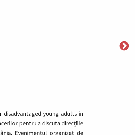
for disadvantaged young adults in
cerilor pentru a discuta direcțiile
omânia. Evenimentul organizat de