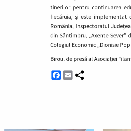
tinerilor pentru continuarea edu
fiecăruia, și este
implementat d
România, Inspectoratul Județean
din Sântimbru, „Axente Sever” d
Colegiul Economic „Dionisie Pop 
Biroul de presă al Asociației Fila
Facebook
Email