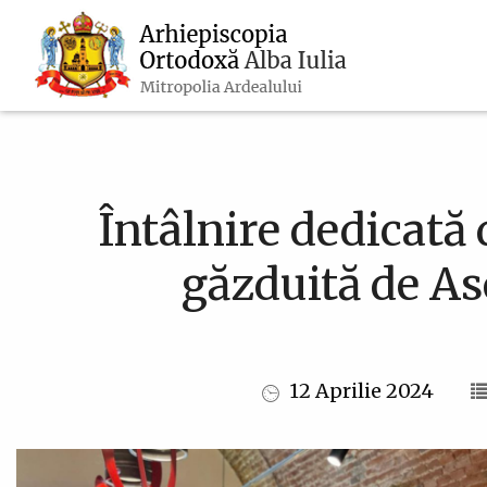
Navigare
Mergi
la
principală
conţinutul
principal
Întâlnire dedicată 
găzduită de As
12 Aprilie 2024