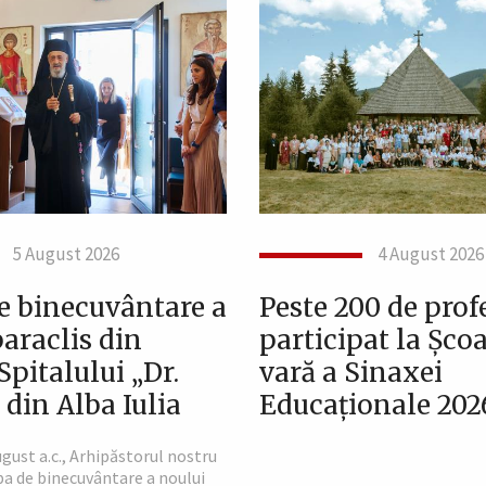
5 August 2026
4 August 2026
de binecuvântare a
Peste 200 de prof
araclis din
participat la Șco
Spitalului „Dr.
vară a Sinaxei
din Alba Iulia
Educaționale 202
ugust a.c., Arhipăstorul nostru
jba de binecuvântare a noului