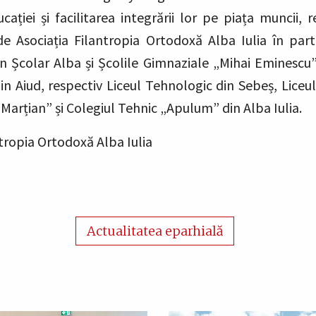
cației și facilitarea integrării lor pe piața muncii, 
e Asociația Filantropia Ortodoxă Alba Iulia în pa
 Școlar Alba și Școlile Gimnaziale „Mihai Eminescu
in Aiud, respectiv Liceul Tehnologic din Sebeș, Lice
Marțian” și Colegiul Tehnic „Apulum” din Alba Iulia.
ntropia Ortodoxă Alba Iulia
Actualitatea eparhială