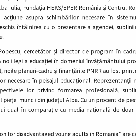
Alba Iulia, Fundația HEKS/EPER România și Centrul R
și acțiune asupra schimbărilor necesare în sistem
schis întâlnirea cu o prezentare a agendei, subliniind
e.
Popescu, cercetător și director de program în cadru
ii legi a educației în domeniul învățământului profes
, noile planuri-cadru și finanțările PNRR au fost prin
or necesare în peisajul educațional. Reprezentanții 
ectivele lor privind formarea profesională, sublini
 pieței muncii din județul Alba. Cu un procent de pest
ui dual în comparație cu media națională de doar
on for disadvantaged young adults in Romania” are ca