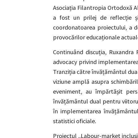
Asociația Filantropia Ortodoxă 
a fost un prilej de reflecție 
coordonatoarea proiectului, a de
provocărilor educaționale actual
Continuând discuția, Ruxandra 
advocacy privind implementarea no
Tranziția către învățământul dual
viziune amplă asupra schimbăril
eveniment, au împărtășit persp
învățământul dual pentru viitorul
în implementarea învățământul
statistici oficiale.
Proiectul „Labour-market inclusi