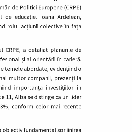
omân de Politici Europene (CRPE)
ul de educație. Ioana Ardelean,
 rolul acțiunii colective în fața
l CRPE, a detaliat planurile de
ional și al orientării în carieră.
tre temele abordate, evidențiind o
mai multor companii, prezenți la
ind importanța investițiilor în
e 11, Alba se distinge ca un lider
 3%, conform celor mai recente
 obiectiv fundamental sprijinirea