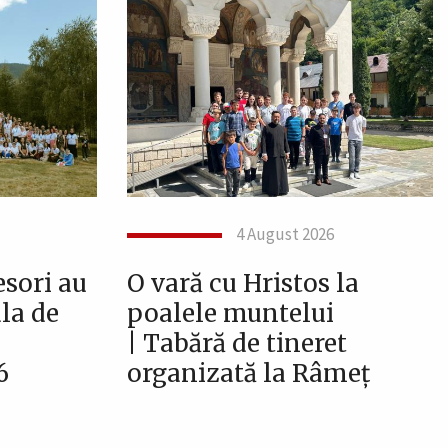
4 August 2026
esori au
O vară cu Hristos la
ala de
poalele muntelui
| Tabără de tineret
6
organizată la Râmeț