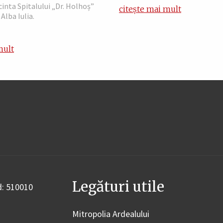
ncinta Spitalului „Dr. Holhoș”
citește mai mult
Alba Iulia.
mult
Legături utile
od: 510010
Mitropolia Ardealului