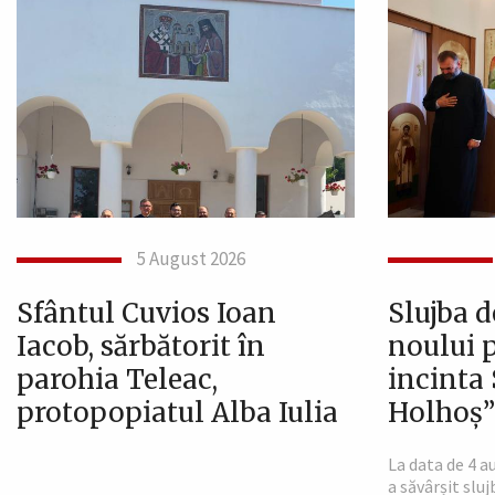
5 August 2026
Sfântul Cuvios Ioan
Slujba 
Iacob, sărbătorit în
noului p
parohia Teleac,
incinta 
protopopiatul Alba Iulia
Holhoș” 
La data de 4 a
a săvârșit slu