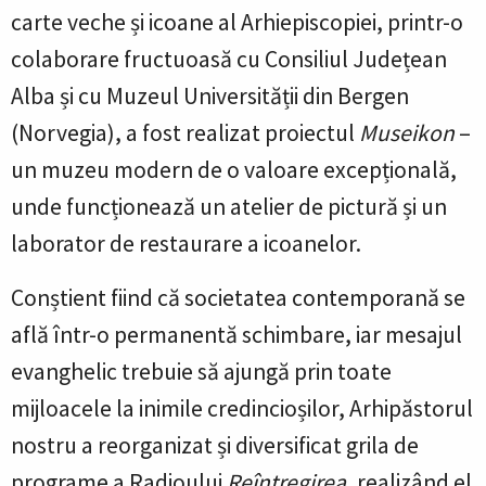
carte veche și icoane al Arhiepiscopiei, printr-o
colaborare fructuoasă cu Consiliul Județean
Alba și cu Muzeul Universității din Bergen
(Norvegia), a fost realizat proiectul
Museikon
–
un muzeu modern de o valoare excepțională,
unde funcționează un atelier de pictură și un
laborator de restaurare a icoanelor.
Conștient fiind că societatea contemporană se
află într-o permanentă schimbare, iar mesajul
evanghelic trebuie să ajungă prin toate
mijloacele la inimile credincioșilor, Arhipăstorul
nostru a reorganizat și diversificat grila de
programe a Radioului
Reîntregirea
, realizând el