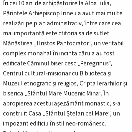
În cei 10 ani de arhipăstorire la Alba Iulia,
Părintele Arhiepiscop Irineu a avut mai multe
realizări pe plan administrativ, între care cea
mai importantă este ctitoria sa de suflet
Mănăstirea „Hristos Pantocrator”, un veritabil
complex monahal în incinta căruia au fost
edificate Căminul bisericesc „Peregrinus”,
Centrul cultural-misionar cu Biblioteca și
Muzeul etnografic și religios, Cripta Ierarhilor și
biserica „Sfântul Mare Mucenic Mina”. În
apropierea acestui așezământ monastic, s-a
construit Casa „Sfântul Ștefan cel Mare”, un
impozant edificiu în stil neo-românesc.