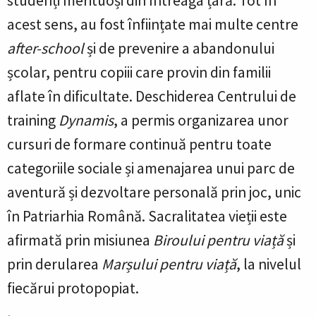
studenți merituoși din întreaga țară. Tot în
acest sens, au fost înființate mai multe centre
after-school
și de prevenire a abandonului
școlar, pentru copiii care provin din familii
aflate în dificultate. Deschiderea Centrului de
training
Dynamis
, a permis organizarea unor
cursuri de formare continuă pentru toate
categoriile sociale și amenajarea unui parc de
aventură și dezvoltare personală prin joc, unic
în Patriarhia Română. Sacralitatea vieții este
afirmată prin misiunea
Biroului pentru viață
și
prin derularea
Marșului pentru viață
, la nivelul
fiecărui protopopiat.