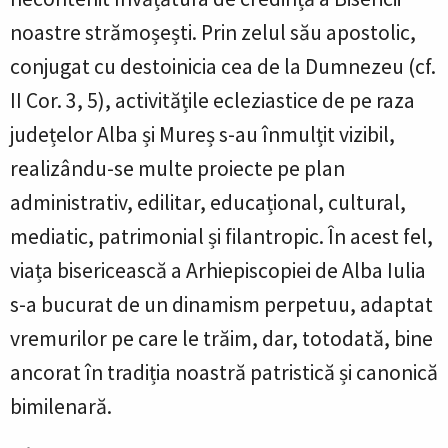
noastre strămoșești. Prin zelul său apostolic,
conjugat cu destoinicia cea de la Dumnezeu (cf.
II Cor. 3, 5), activitățile ecleziastice de pe raza
județelor Alba și Mureș s-au înmulțit vizibil,
realizându-se multe proiecte pe plan
administrativ, edilitar, educațional, cultural,
mediatic, patrimonial și filantropic. În acest fel,
viața bisericească a Arhiepiscopiei de Alba Iulia
s-a bucurat de un dinamism perpetuu, adaptat
vremurilor pe care le trăim, dar, totodată, bine
ancorat în tradiția noastră patristică și canonică
bimilenară.