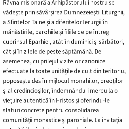
Râvna misionară a Arhipăstorului nostru se
vădește prin săvârșirea Dumnezeieștii Liturghii,
a Sfintelor Taine și a diferitelor Ierurgii în
mănăstirile, parohiile și filiile de pe întreg
cuprinsul Eparhiei, atât în duminici și sărbători,
cât și în zilele de peste săptămână. De
asemenea, cu prilejul vizitelor canonice
efectuate la toate unitățile de cult din teritoriu,
poposește des în mijlocul monahilor, preoților
și al credincioșilor, îndemnându-i mereu la o
viețuire autentică în Hristos și oferindu-le
sfaturi concrete pentru consolidarea
comunității monastice și parohiale. La invitația