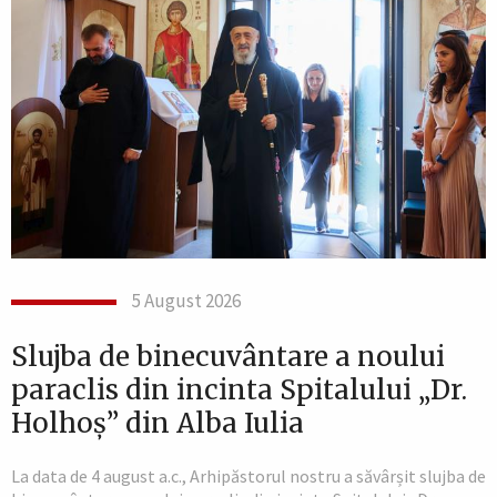
5 August 2026
Slujba de binecuvântare a noului
paraclis din incinta Spitalului „Dr.
Holhoș” din Alba Iulia
La data de 4 august a.c., Arhipăstorul nostru a săvârșit slujba de