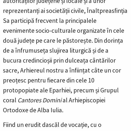
autorităților județene și locale și a unor
reprezentanți ai societății civile, Înaltpreasfinția
Sa participă frecvent la principalele
evenimente socio-culturale organizate în cele
două județe pe care le păstorește. Din dorința
de a înfrumuseța slujirea liturgică și de a
bucura credincioșii prin dulceața cântărilor
sacre, Arhiereul nostru a înființat câte un cor
preoțesc pentru fiecare din cele 10
protopopiate ale Eparhiei, precum și Grupul
coral
Cantores Domini
al Arhiepiscopiei
Ortodoxe de Alba Iulia.
Fiind un erudit dascăl de vocație, cu o