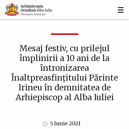
Navigare
Mergi
la
principală
conţinutul
principal
Mesaj festiv, cu prilejul
împlinirii a 10 ani de la
întronizarea
Înaltpreasfințitului Părinte
Irineu în demnitatea de
Arhiepiscop al Alba Iuliei
5 Iunie 2021