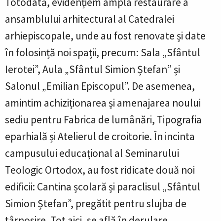
Totodată, evidențiem ampla restaurare a
ansamblului arhitectural al Catedralei
arhiepiscopale, unde au fost renovate și date
în folosință noi spații, precum: Sala „Sfântul
Ierotei”, Aula „Sfântul Simion Ștefan” și
Salonul „Emilian Episcopul”. De asemenea,
amintim achiziționarea și amenajarea noului
sediu pentru Fabrica de lumânări, Tipografia
eparhială și Atelierul de croitorie. În incinta
campusului educațional al Seminarului
Teologic Ortodox, au fost ridicate două noi
edificii: Cantina școlară și paraclisul „Sfântul
Simion Ștefan”, pregătit pentru slujba de
târnosire. Tot aici, se află în derulare