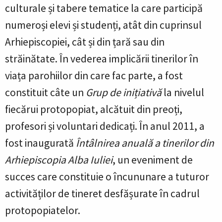
culturale și tabere tematice la care participă
numeroși elevi și studenți, atât din cuprinsul
Arhiepiscopiei, cât și din țară sau din
străinătate.
În vederea implicării tinerilor în
viața parohiilor din care fac parte, a fost
constituit câte un
Grup de inițiativă
la nivelul
fiecărui protopopiat, alcătuit din preoți,
profesori și voluntari dedicați. În anul 2011, a
fost inaugurată
Întâlnirea anuală a tinerilor din
Arhiepiscopia Alba Iuliei
, un eveniment de
succes care constituie o încununare a tuturor
activităților de tineret desfășurate în cadrul
protopopiatelor.