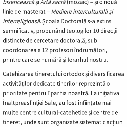
bisericească
și
Artă sacră
(mozaic) – și o nouă
linie de masterat –
Mediere interculturală și
interreligioasă
. Școala Doctorală s-a extins
semnificativ, propunând teologilor 10 direcții
distincte de cercetare doctorală, sub
coordonarea a 12 profesori îndrumători,
printre care se numără și Ierarhul nostru.
Catehizarea tineretului ortodox și diversificarea
activităților dedicate tinerilor reprezintă o
prioritate pentru Eparhia noastră. La inițiativa
Înaltpreasfinției Sale, au fost înființate mai
multe centre cultural-catehetice și centre de
tineret, unde sunt organizate sistematic acțiuni