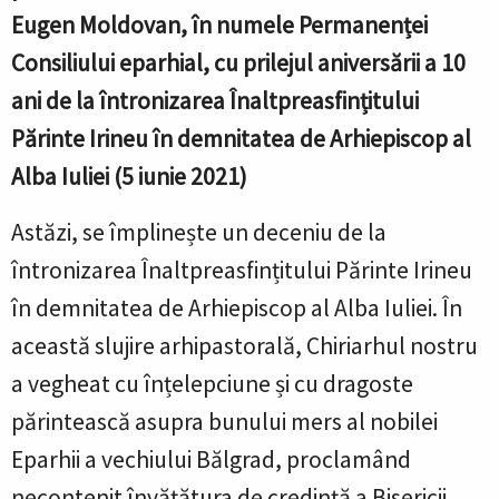
Eugen Moldovan, în numele Permanenței
Consiliului eparhial, cu prilejul aniversării a 10
ani de la întronizarea Înaltpreasfințitului
Părinte Irineu în demnitatea de Arhiepiscop al
Alba Iuliei (5 iunie 2021)
Astăzi, se împlinește un deceniu de la
întronizarea Înaltpreasfințitului Părinte Irineu
în demnitatea de Arhiepiscop al Alba Iuliei. În
această slujire arhipastorală, Chiriarhul nostru
a vegheat cu înțelepciune și cu dragoste
părintească asupra bunului mers al nobilei
Eparhii a vechiului Bălgrad, proclamând
necontenit învățătura de credință a Bisericii