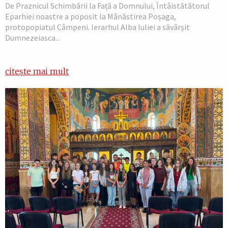
De Praznicul Schimbării la Față a Domnului, Întâistătătorul
Eparhiei noastre a poposit la Mănăstirea Poșaga,
protopopiatul Câmpeni. Ierarhul Alba Iuliei a săvârșit
Dumnezeiasca...
citește mai mult