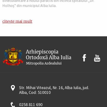
binecuvântare a noului paraclis din incinta Spitalului „Dr.
Holhoș” din municipiul Alba Iulia.
citește mai mult
Str. Mihai Viteazul, Nr. 16, Alba Iulia, jud.
Alba, Cod: 510010
0258 811 690