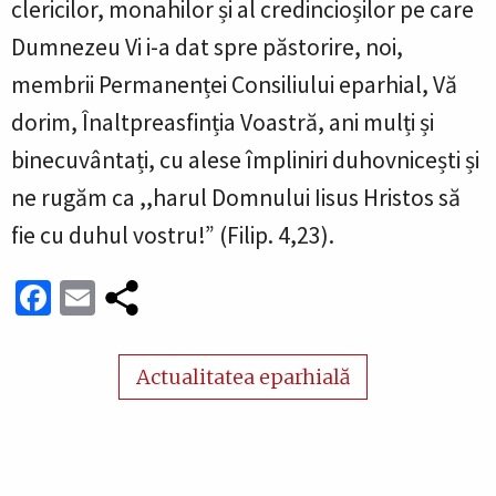
clericilor, monahilor și al credincioșilor pe care
Dumnezeu Vi i-a dat spre păstorire,
noi,
membrii Permanenței Consiliului eparhial, Vă
dorim, Înaltpreasfinția Voastră, ani mulți și
binecuvântați, cu alese împliniri duhovnicești și
ne rugăm ca ,,harul Domnului Iisus Hristos să
fie cu duhul vostru!” (Filip. 4,23).
Facebook
Email
Actualitatea eparhială