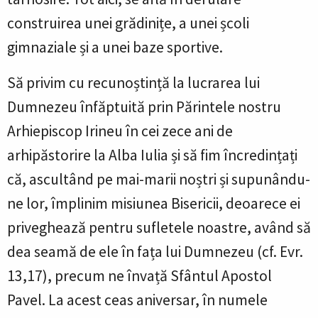
construirea unei grădinițe, a unei școli
gimnaziale și a unei baze sportive.
Să privim cu recunoștință la lucrarea lui
Dumnezeu înfăptuită prin Părintele nostru
Arhiepiscop Irineu în cei zece ani de
arhipăstorire la Alba Iulia și să fim încredințați
că,
ascultând pe mai-marii noștri și supunându-
ne lor, împlinim misiunea Bisericii, deoarece ei
priveghează pentru sufletele noastre, având să
dea seamă de ele în fața lui Dumnezeu (cf. Evr.
13,17), precum ne învață Sfântul Apostol
Pavel.
La acest ceas aniversar,
în numele