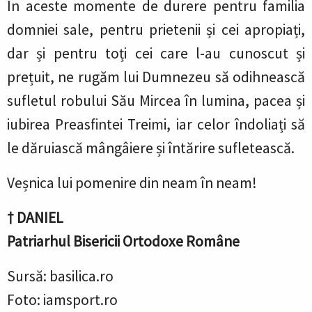
În aceste momente de durere pentru familia
domniei sale, pentru prietenii și cei apropiați,
dar și pentru toți cei care l-au cunoscut și
prețuit, ne rugăm lui Dumnezeu să odihnească
sufletul robului Său Mircea în lumina, pacea și
iubirea Preasfintei Treimi, iar celor îndoliați să
le dăruiască mângâiere și întărire sufletească.
Veșnica lui pomenire din neam în neam!
† DANIEL
Patriarhul Bisericii Ortodoxe Române
Sursă: basilica.ro
Foto: iamsport.ro