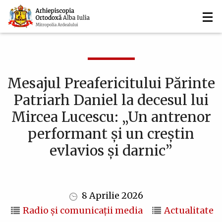
Navigare
Mergi
la
principală
conţinutul
principal
Mesajul Preafericitului Părinte
Patriarh Daniel la decesul lui
Mircea Lucescu: „Un antrenor
performant și un creștin
evlavios și darnic”
8 Aprilie 2026
Radio și comunicații media
Actualitate