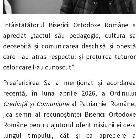
Întâistătătorul Bisericii Ortodoxe Române a
apreciat „tactul său pedagogic, cultura sa
deosebită și comunicarea deschisă și onestă
care i-au atras respectul și prețuirea tuturor
celor care l-au cunoscut”.
Preafericirea Sa a menționat și acordarea
recentă, în luna aprilie 2026, a Ordinului
Credință și Comuniune
al Patriarhiei Române,
„ca semn al recunoștinței Bisericii Ortodoxe
Române pentru ajutorul oferit misiunii ei de-a
lungul timpului, cât și ca apreciere a