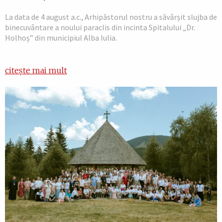
La data de 4 august a.c., Arhipăstorul nostru a săvârșit slujba de
binecuvântare a noului paraclis din incinta Spitalului „Dr.
Holhoș” din municipiul Alba Iulia.
citește mai mult