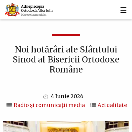
Navigare
Mergi
la
principală
conţinutul
principal
Noi hotărâri ale Sfântului
Sinod al Bisericii Ortodoxe
Române
4 Iunie 2026
Radio și comunicații media
Actualitate