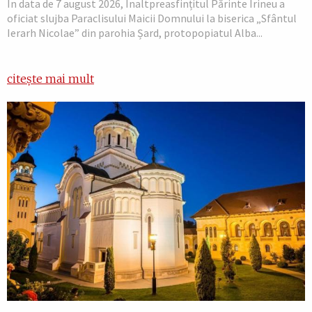
În data de 7 august 2026, Înaltpreasfințitul Părinte Irineu a
oficiat slujba Paraclisului Maicii Domnului la biserica „Sfântul
Ierarh Nicolae” din parohia Șard, protopopiatul Alba...
citește mai mult