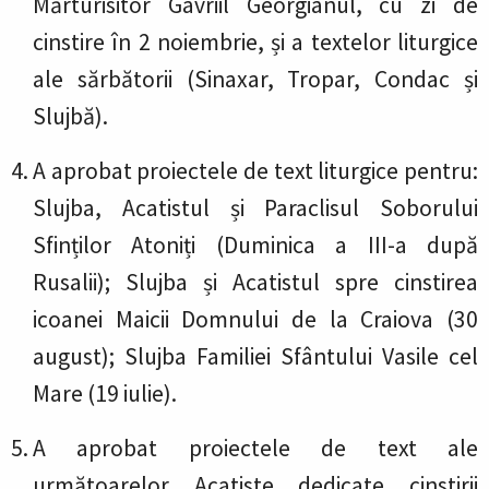
Mărturisitor Gavriil Georgianul, cu zi de
cinstire în 2 noiembrie, și a textelor liturgice
ale sărbătorii (Sinaxar, Tropar, Condac și
Slujbă).
A aprobat proiectele de text liturgice pentru:
Slujba, Acatistul și Paraclisul Soborului
Sfinților Atoniți (Duminica a III-a după
Rusalii); Slujba și Acatistul spre cinstirea
icoanei Maicii Domnului de la Craiova (30
august); Slujba Familiei Sfântului Vasile cel
Mare (19 iulie).
A aprobat proiectele de text ale
următoarelor Acatiste dedicate cinstirii