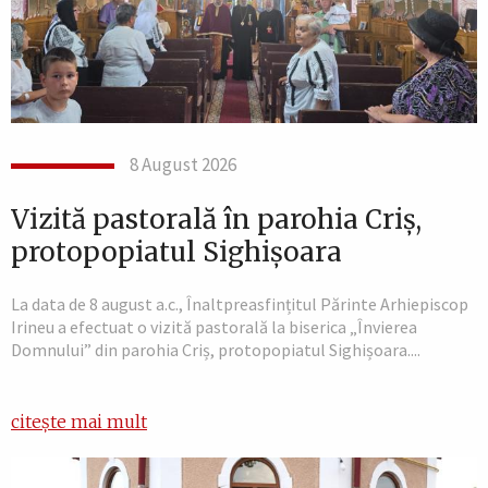
8 August 2026
Vizită pastorală în parohia Criș,
protopopiatul Sighișoara
La data de 8 august a.c., Înaltpreasfințitul Părinte Arhiepiscop
Irineu a efectuat o vizită pastorală la biserica „Învierea
Domnului” din parohia Criș, protopopiatul Sighișoara....
citește mai mult