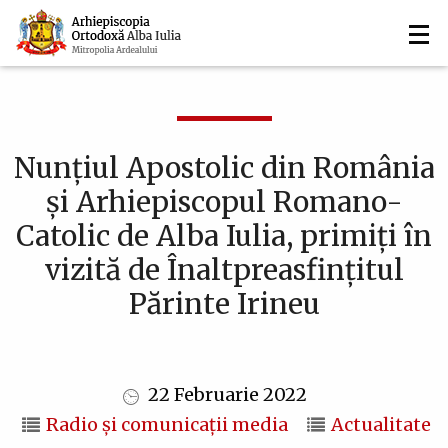
Navigare
Mergi
la
principală
conţinutul
principal
Nunţiul Apostolic din România
și Arhiepiscopul Romano-
Catolic de Alba Iulia, primiți în
vizită de Înaltpreasfințitul
Părinte Irineu
22 Februarie 2022
Radio și comunicații media
Actualitate