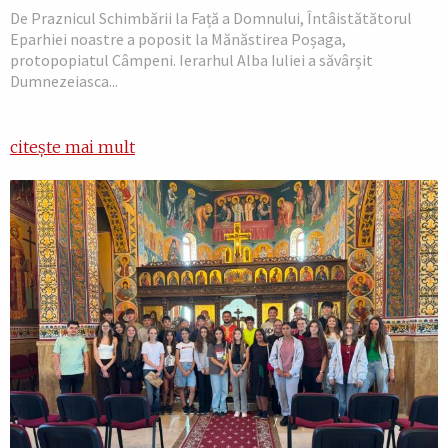
De Praznicul Schimbării la Față a Domnului, Întâistătătorul
Eparhiei noastre a poposit la Mănăstirea Poșaga,
protopopiatul Câmpeni. Ierarhul Alba Iuliei a săvârșit
Dumnezeiasca...
citește mai mult