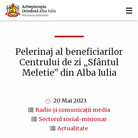
Navigare
Mergi
la
principală
conţinutul
principal
Pelerinaj al beneficiarilor
Centrului de zi „Sfântul
Meletie” din Alba Iulia
20 Mai 2023
Radio și comunicații media
Sectorul social-misionar
Actualitate