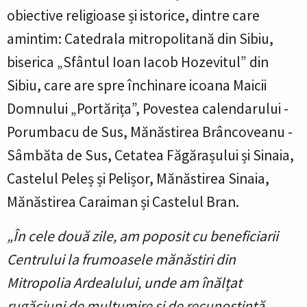
obiective religioase și istorice, dintre care
amintim: Catedrala mitropolitană din Sibiu,
biserica „Sfântul Ioan Iacob Hozevitul” din
Sibiu, care are spre închinare icoana Maicii
Domnului „Portărița”, Povestea calendarului -
Porumbacu de Sus, Mănăstirea Brâncoveanu -
Sâmbăta de Sus, Cetatea Făgărașului și Sinaia,
Castelul Peleș și Pelișor, Mănăstirea Sinaia,
Mănăstirea Caraiman și Castelul Bran.
„În cele două zile, am poposit cu beneficiarii
Centrului la frumoasele mănăstiri din
Mitropolia Ardealului, unde am înălțat
rugăciuni de mulțumire și de recunoștință