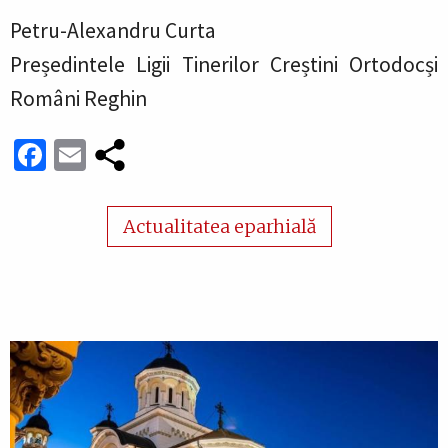
Petru-Alexandru Curta
P
reședintele Ligii Tinerilor Creștini Ortodocși
Români Reghin
Facebook
Email
Actualitatea eparhială