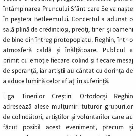
întâmpinarea Pruncului Sfânt care Se va naște
în peștera Betleemului. Concertul a adunat o
sală plină de credincioși, preoți, tineri și oameni
de bine din întreg protopopiatul Reghin, într-o
atmosferă caldă și înălțătoare. Publicul a
primit cu emoție fiecare colind și fiecare mesaj
de speranță, iar artiștii au cântat cu dorința de
a aduce lumină celor aflați în suferință.
Liga Tinerilor Creștini Ortodocși Reghin
adresează alese mulțumiri tuturor grupurilor
de colindători, artiștilor și voluntarilor care au
făcut posibil acest eveniment, precum și