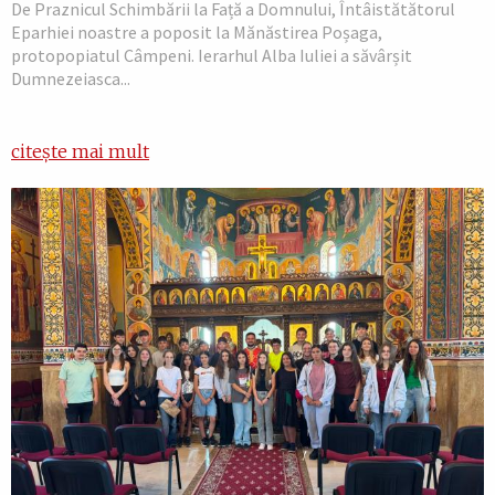
De Praznicul Schimbării la Față a Domnului, Întâistătătorul
Eparhiei noastre a poposit la Mănăstirea Poșaga,
protopopiatul Câmpeni. Ierarhul Alba Iuliei a săvârșit
Dumnezeiasca...
citește mai mult