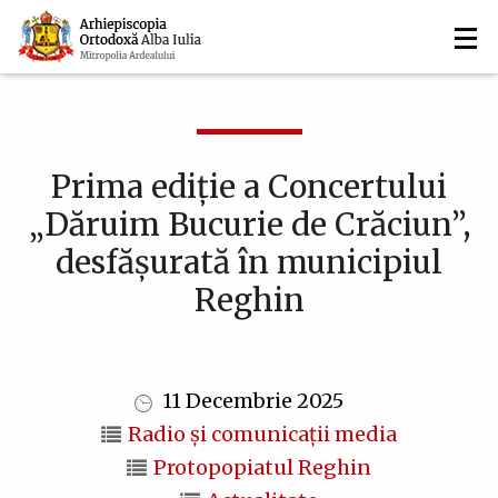
Navigare
Mergi
la
principală
conţinutul
principal
Prima ediție a Concertului
„Dăruim Bucurie de Crăciun”,
desfășurată în municipiul
Reghin
11 Decembrie 2025
Radio și comunicații media
Protopopiatul Reghin