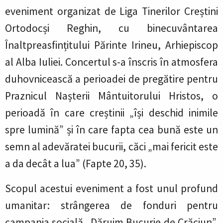
eveniment organizat de Liga Tinerilor Creștini
Ortodocși Reghin, cu binecuvântarea
Înaltpreasfințitului Părinte Irineu, Arhiepiscop
al Alba Iuliei. Concertul s-a înscris în atmosfera
duhovnicească a perioadei de pregătire pentru
Praznicul Nașterii Mântuitorului Hristos, o
perioadă în care creștinii „își deschid inimile
spre lumină” și în care fapta cea bună este un
semn al adevăratei bucurii, căci „mai fericit este
a da decât a lua” (Fapte 20, 35).
Scopul acestui eveniment a fost unul profund
umanitar: strângerea de fonduri pentru
campania socială „Dăruim Bucurie de Crăciun”,