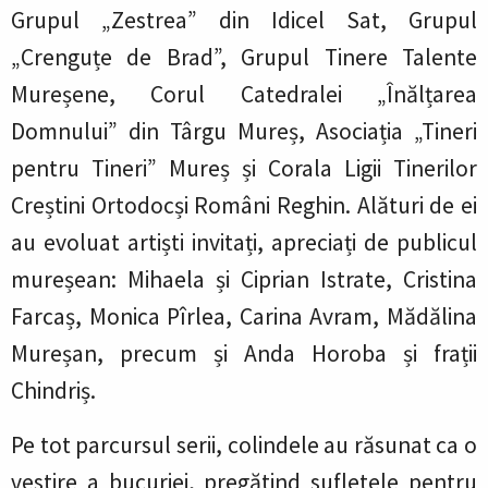
Grupul „Zestrea” din Idicel Sat, Grupul
„Crenguțe de Brad”, Grupul Tinere Talente
Mureșene, Corul Catedralei „Înălțarea
Domnului” din Târgu Mureș, Asociația „Tineri
pentru Tineri” Mureș și Corala Ligii Tinerilor
Creștini Ortodocși Români Reghin. Alături de ei
au evoluat artiști invitați, apreciați de publicul
mureșean: Mihaela și Ciprian Istrate, Cristina
Farcaș, Monica Pîrlea, Carina Avram, Mădălina
Mureșan, precum și Anda Horoba și frații
Chindriș.
Pe tot parcursul serii, colindele au răsunat ca o
vestire a bucuriei, pregătind sufletele pentru