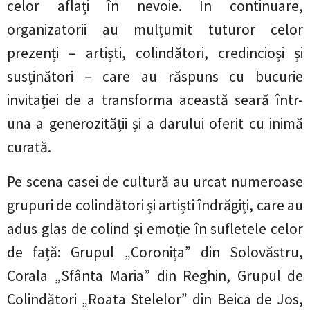
celor aflați în nevoie. În continuare,
organizatorii au mulțumit tuturor celor
prezenți – artiști, colindători, credincioși și
susținători – care au răspuns cu bucurie
invitației de a transforma această seară într-
una a generozității și a darului oferit cu inimă
curată.
Pe scena casei de cultură au urcat numeroase
grupuri de colindători și artiști îndrăgiți, care au
adus glas de colind și emoție în sufletele celor
de față: Grupul „Coronița” din Solovăstru,
Corala „Sfânta Maria” din Reghin, Grupul de
Colindători „Roata Stelelor” din Beica de Jos,