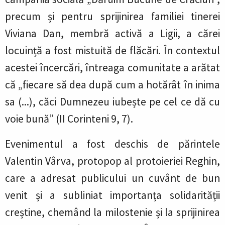
precum și pentru sprijinirea familiei tinerei
Viviana Dan, membră activă a Ligii, a cărei
locuință a fost mistuită de flăcări. În contextul
acestei încercări, întreaga comunitate a arătat
că „fiecare să dea după cum a hotărât în inima
sa (...), căci Dumnezeu iubește pe cel ce dă cu
voie bună” (II Corinteni 9, 7).
Evenimentul a fost deschis de părintele
Valentin Vârva, protopop al protoieriei Reghin,
care a adresat publicului un cuvânt de bun
venit și a subliniat importanța solidarității
creștine, chemând la milostenie și la sprijinirea