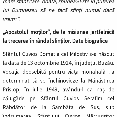
mare sfânt care, odată, spunea
:
«Este în puterea
lui Dumnezeu să ne facă sfinți numai dacă
vrem»”
.
„Apostolul moților”, de la misiunea jertfelnică
la trecerea în rândul sfinților. Date biografice
Sfântul Cuvios Dometie cel Milostiv s-a născut
la data de 13 octombrie 1924, în județul Buzău.
Vocaţia deosebită pentru viaţa monahală l-a
determinat să se închinovieze la Mănăstirea
Prislop, în iulie 1949, avându-l ca naș de
călugărie pe Sfântul Cuvios Serafim cel
Răbdător de la Sâmbăta de Sus, sub
îndrumarea Sfântului Cuvios Mărturisitor