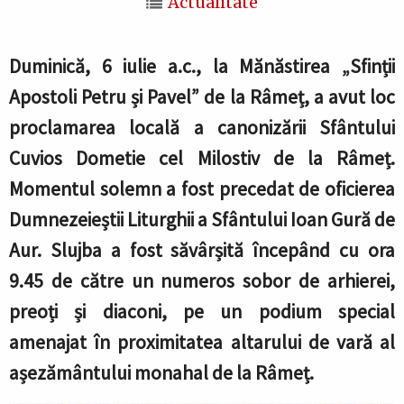
Actualitate
Duminică, 6 iulie a.c., la Mănăstirea „Sfinții
Apostoli Petru și Pavel” de la Râmeț, a avut loc
proclamarea locală a canonizării Sfântului
Cuvios Dometie cel Milostiv de la Râmeț.
Momentul solemn a fost precedat de oficierea
Dumnezeieștii Liturghii a Sfântului Ioan Gură de
Aur. Slujba a fost săvârșită începând cu ora
9.45 de către un numeros sobor de arhierei,
preoți și diaconi, pe un podium special
amenajat în proximitatea altarului de vară al
așezământului monahal de la Râmeț.