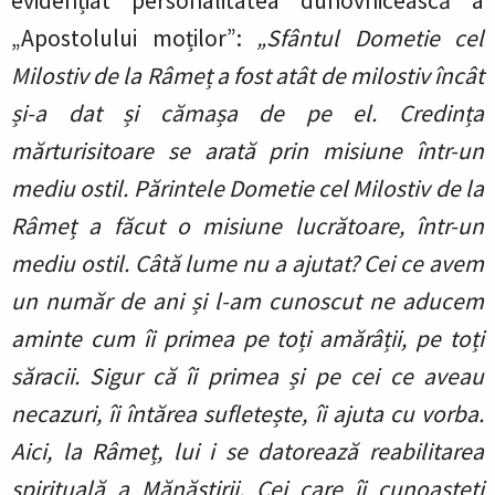
evidențiat personalitatea duhovnicească a
„Apostolului moților”
:
„Sfântul Dometie cel
Milostiv de la Râmeț a fost atât de milostiv încât
și-a dat și cămașa de pe el. Credința
mărturisitoare se arată prin misiune într-un
mediu ostil. Părintele Dometie cel Milostiv de la
Râmeț a făcut o misiune lucrătoare, într-un
mediu ostil. Câtă lume nu a ajutat? Cei ce avem
un număr de ani și l-am cunoscut ne aducem
aminte cum îi primea pe toți amărâții, pe toți
săracii. Sigur că îi primea și pe cei ce aveau
necazuri, îi întărea sufletește, îi ajuta cu vorba.
Aici, la Râmeț, lui i se datorează reabilitarea
spirituală a Mănăstirii. Cei care îi cunoașteți