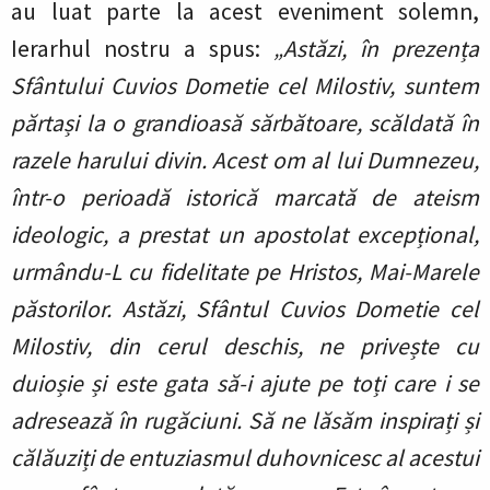
au luat parte la acest eveniment solemn,
Ierarhul nostru a spus:
„Astăzi, în prezența
Sfântului Cuvios Dometie cel Milostiv, suntem
părtași la o grandioasă sărbătoare, scăldată în
razele harului divin. Acest om al lui Dumnezeu,
într-o perioadă istorică marcată de ateism
ideologic, a prestat un apostolat excepțional,
urmându-L cu fidelitate pe Hristos, Mai-Marele
păstorilor. Astăzi, Sfântul Cuvios Dometie cel
Milostiv, din cerul deschis, ne privește cu
duioșie și este gata să-i ajute pe toți care i se
adresează în rugăciuni. Să ne lăsăm inspirați și
călăuziți de entuziasmul duhovnicesc al acestui