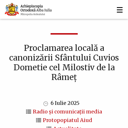
Navigare
Mergi
la
principală
conţinutul
principal
Proclamarea locală a
canonizării Sfântului Cuvios
Dometie cel Milostiv de la
Râmeț
6 Iulie 2025
Radio și comunicații media
Protopopiatul Aiud