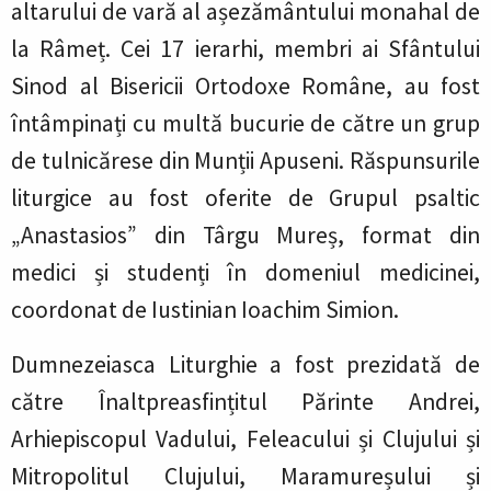
altarului de vară al așezământului monahal de
la Râmeț. Cei 17 ierarhi, membri ai Sfântului
Sinod al Bisericii Ortodoxe Române, au fost
întâmpinați cu multă bucurie de către un grup
de tulnicărese din Munții Apuseni. Răspunsurile
liturgice au fost oferite de Grupul psaltic
„Anastasios” din Târgu Mureș, format din
medici și studenți în domeniul medicinei,
coordonat de Iustinian Ioachim Simion.
Dumnezeiasca Liturghie a fost prezidată de
către Înaltpreasfințitul Părinte Andrei,
Arhiepiscopul Vadului, Feleacului și Clujului și
Mitropolitul Clujului, Maramureșului și