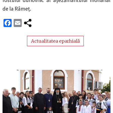
fostului duhovnic al așezământului monahal
de la Râmeț.
Facebook
Email
Actualitatea eparhială