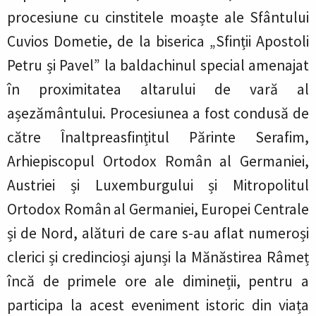
procesiune cu cinstitele moaște ale Sfântului
Cuvios Dometie, de la biserica „Sfinții Apostoli
Petru și Pavel” la baldachinul special amenajat
în proximitatea altarului de vară al
așezământului. Procesiunea a fost condusă de
către Înaltpreasfințitul Părinte Serafim,
Arhiepiscopul Ortodox Român al Germaniei,
Austriei și Luxemburgului și Mitropolitul
Ortodox Român al Germaniei, Europei Centrale
și de Nord, alături de care s-au aflat numeroși
clerici și credincioși ajunși la Mănăstirea Râmeț
încă de primele ore ale dimineții, pentru a
participa la acest eveniment istoric din viața