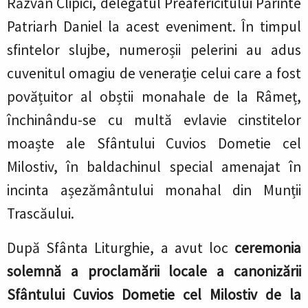
Răzvan Clipici, delegatul Preafericitului Părinte
Patriarh Daniel la acest eveniment. În timpul
sfintelor slujbe, numeroșii pelerini au adus
cuvenitul omagiu de venerație celui care a fost
povățuitor al obștii monahale de la Râmeț,
închinându-se cu multă evlavie cinstitelor
moaște ale Sfântului Cuvios Dometie cel
Milostiv, în baldachinul special amenajat în
incinta așezământului monahal din Munții
Trascăului.
După Sfânta Liturghie, a avut loc
ceremonia
solemnă a proclamării locale a canonizării
Sfântului Cuvios Dometie cel Milostiv de la