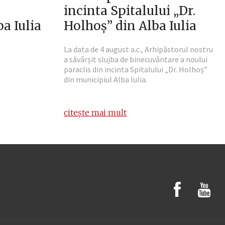
incinta Spitalului „Dr.
a Iulia
Holhoș” din Alba Iulia
La data de 4 august a.c., Arhipăstorul nostru
a săvârșit slujba de binecuvântare a noului
paraclis din incinta Spitalului „Dr. Holhoș”
din municipiul Alba Iulia.
citește mai mult