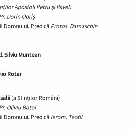
nților Apostoli Petru și Pavel)
Pr. Dorin Opriș
cii Domnului.
Predică
Protos. Damaschin
d. Silviu Muntean
io Rotar
alii
(a Sfinților Români)
Pr. Oliviu Botoi
cii Domnului.
Predică
Ierom. Teofil