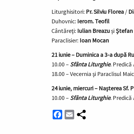
Liturghisitori:
Pr. Silviu Florea
/
Di
Duhovnic:
Ierom. Teofil
Cântăreţi:
Iulian Breazu
și
Ștefan
Paraclisier:
Ioan Mocan
21 iunie –
Duminica a 3-a după Rus
10.00 –
Sfânta Liturghie
.
Predică
18.00 – Vecernia
şi Paraclisul Mai
24 iunie, miercuri –
Nașterea Sf. 
10.00 –
Sfânta Liturghie
.
Predică
Facebook
Email