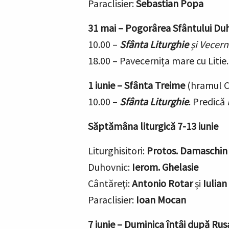
Paraclisier:
Sebastian Popa
31 mai –
Pogorârea Sfântului Du
10.00 –
Sfânta Liturghie
și Vecern
18.00 – Pavecernița mare cu Litie
1 iunie –
Sfânta Treime
(hramul C
10.00 –
Sfânta Liturghie
. Predică
Săptămâna liturgică 7-13 iunie
Liturghisitori:
Protos. Damaschi
Duhovnic:
Ierom. Ghelasie
Cântăreţi:
Antonio Rotar
și
Iulian
Paraclisier:
Ioan Mocan
7 iunie –
Duminica întâi după Rusa