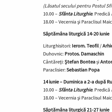
(Lăsatul secului pentru Postul Sfi
10.00 –
Sfânta Liturghie
.
Predică
18.00 – Vecernia
şi Paraclisul Mai
Săptămâna liturgică 14-20 iunie
Liturghisitori:
Ierom. Teofil
/
Arhi
Duhovnic:
Protos. Damaschin
Cântăreţi:
Ștefan Bontea
și
Anton
Paraclisier:
Sebastian Popa
14 iunie –
Duminica a 2-a după Rus
10.00 –
Sfânta Liturghie
.
Predică
18.00 – Vecernia
şi Paraclisul Mai
Săptămâna liturgică 21-27 iunie