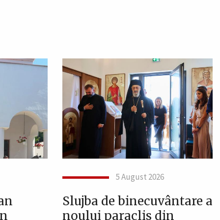
5 August 2026
oan
Slujba de binecuvântare a
în
noului paraclis din