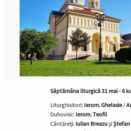
Săptămâna liturgică 31 mai - 6 iu
Liturghisitori:
Ierom. Ghelasie
/
A
Duhovnic:
Ierom. Teofil
Cântăreţi:
Iulian Breazu
și
Ștefan