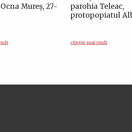
, Ocna Mureș, 27-
parohia Teleac,
protopopiatul Alb
mult
citește mai mult