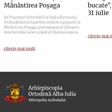
Mănăstirea Poșaga
bucate”
31 iulie
De Praznicul Schimbării la Față a Domnului,
Întâistătătorul Eparhiei noastre a poposit la
Mănăstirea Poșaga, protopopiatul Câmpeni.
Ierarhul Alba Iuliei a săvârșit Dumnezeiasca...
citește mai 
citește mai mult