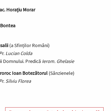
ac. Horațiu Morar
 Bontea
alii
(a Sfinților Români)
Pr. Lucian Colda
cii Domnului.
Predică
Ierom. Ghelasie
Proroc Ioan Botezătorul
(Sânzienele)
Pr. Silviu Florea