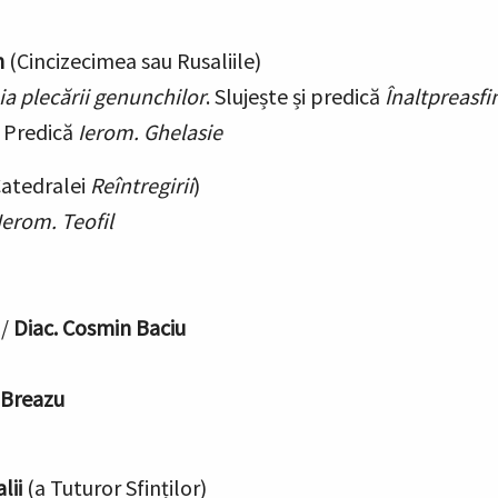
h
(Cincizecimea sau Rusaliile)
ia plecării genunchilor
.
Slujește și predică
Înaltpreasfi
. Predică
Ierom. Ghelasie
atedralei
Reîntregirii
)
Ierom. Teofil
n
/
Diac. Cosmin Baciu
 Breazu
lii
(a Tuturor Sfinților)