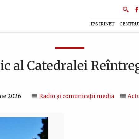
IPS IRINEU
CENTRU
c al Catedralei Reîntre
nie 2026
Radio și comunicații media
Actu