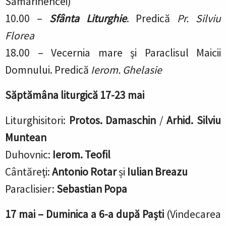
Samarinencei
)
10.00 –
Sfânta Liturghie
.
Predică
Pr. Silviu
Florea
18.00 – Vecernia mare
şi Paraclisul Maicii
Domnului.
Predică
Ierom. Ghelasie
Săptămâna liturgică 17-23 mai
Liturghisitori:
Protos. Damaschin
/
Arhid. Silviu
Muntean
Duhovnic:
Ierom. Teofil
Cântăreţi:
Antonio Rotar
și
Iulian Breazu
Paraclisier:
Sebastian Popa
17 mai –
Duminica a 6-a după Paști
(Vindecarea