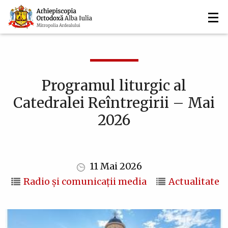
Navigare
Mergi
la
principală
conţinutul
principal
Programul liturgic al
Catedralei Reîntregirii – Mai
2026
11 Mai 2026
Radio și comunicații media
Actualitate