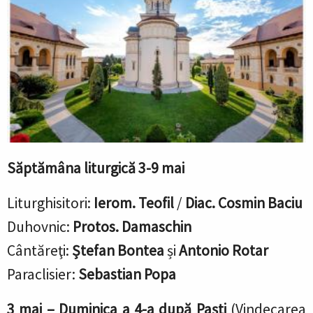
Săptămâna liturgică 3-9 mai
Liturghisitori:
Ierom. Teofil
/
Diac. Cosmin Baciu
Duhovnic:
Protos. Damaschin
Cântăreţi:
Ștefan Bontea
și
Antonio Rotar
Paraclisier:
Sebastian Popa
3 mai –
Duminica a 4-a după Paşti
(Vindecarea