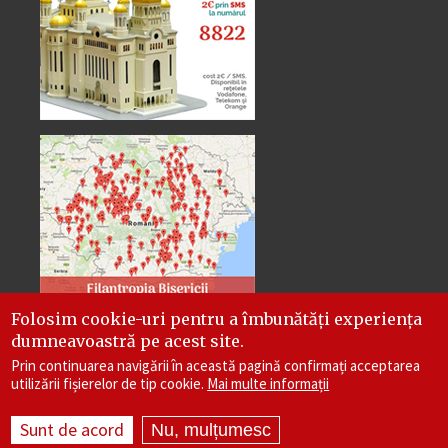
Folosim cookie-uri pentru a îmbunătăți experiența
dumneavoastră pe acest site.
Prin continuarea navigării în această pagină confirmați acceptarea
utilizării fișierelor de tip cookie.
Mai multe informații
Site dezvoltat de
DOXOLOGIA MEDIA
, Arhiepiscopia
Sunt de acord
Iașilor | ©
reintregirea.ro
Nu, mulțumesc