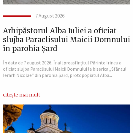
7 August 2026
Arhipăstorul Alba Iuliei a oficiat
slujba Paraclisului Maicii Domnului
în parohia Șard
În data de 7 august 2026, Înaltpreasfințitul Părinte Irineu a
oficiat slujba Paraclisului Maicii Domnului la biserica „Sfântul
Ierarh Nicolae” din parohia Șard, protopopiatul Alba...
citește mai mult