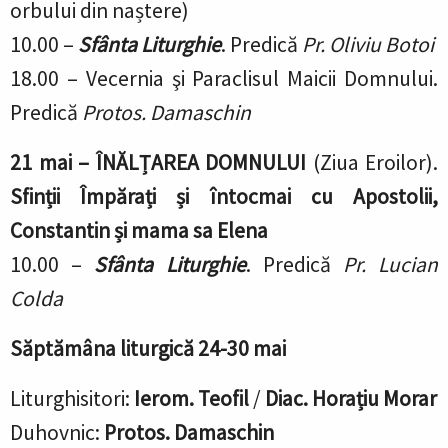
orbului din naștere)
10.00 –
Sfânta Liturghie
.
Predică
Pr. Oliviu Botoi
18.00 – Vecernia
şi Paraclisul Maicii Domnului.
Predică
Protos. Damaschin
21 mai –
ÎNĂLȚAREA DOMNULUI
(Ziua Eroilor).
Sfinții Împărați și întocmai cu Apostolii,
Constantin și mama sa Elena
10.00 –
Sfânta Liturghie
.
Predică
Pr. Lucian
Colda
Săptămâna liturgică 24-30 mai
Liturghisitori:
Ierom. Teofil
/
Diac. Horațiu Morar
Duhovnic:
Protos. Damaschin