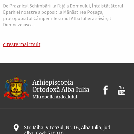
De Praznicul Schimbării la Față a Domnului, Întâistătătorul
Eparhiei noastre a poposit la Mănăstirea Poșaga,
protopopiatul Câmpeni. Ierarhul Alba Iuliei a săvârșit
Dumnezeiasca...
citește mai mult
Str. Mihai Viteazul, Nr. 16, Alba Iulia, jud.
Alba, Cod: 510010