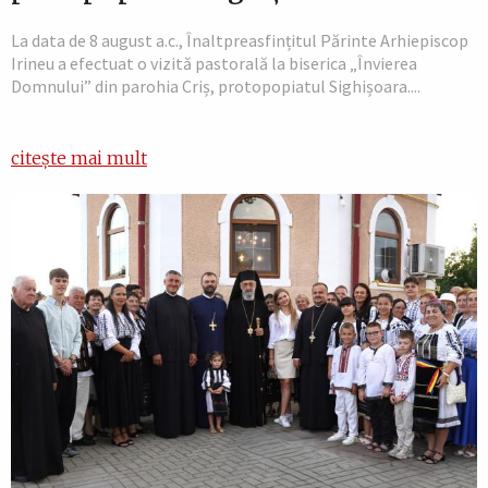
La data de 8 august a.c., Înaltpreasfințitul Părinte Arhiepiscop
Irineu a efectuat o vizită pastorală la biserica „Învierea
Domnului” din parohia Criș, protopopiatul Sighișoara....
citește mai mult