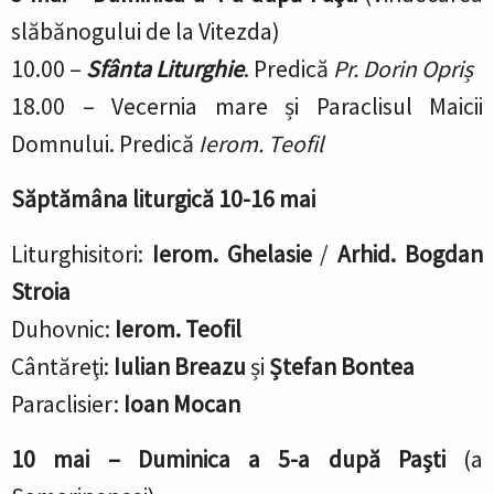
slăbănogului de la Vitezda)
10.00 –
Sfânta Liturghie
.
Predică
Pr. Dorin Opriș
18.00 –
Vecernia mare
și Paraclisul Maicii
Domnului. Predică
Ierom. Teofil
Săptămâna liturgică 10-16 mai
Liturghisitori:
Ierom. Ghelasie
/
Arhid. Bogdan
Stroia
Duhovnic:
Ierom. Teofil
Cântăreţi:
Iulian Breazu
și
Ștefan Bontea
Paraclisier:
Ioan Mocan
10 mai –
Duminica a 5-a
după Paşti
(
a