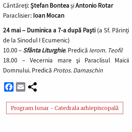
Cântăreţi:
Ștefan Bontea
și
Antonio Rotar
Paraclisier:
Ioan Mocan
24 mai –
Duminica a 7-a după Paști
(a Sf. Părinți
de la Sinodul I Ecumenic)
10.00 –
Sfânta Liturghie
.
Predică
Ierom. Teofil
18.00 – Vecernia mare
şi Paraclisul Maicii
Domnului.
Predică
Protos. Damaschin
Facebook
Email
Program lunar - Catedrala arhiepiscopală