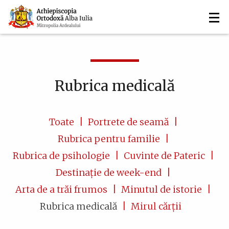
Navigare
Mergi
la
principală
conţinutul
principal
Rubrica medicală
Toate
Portrete de seamă
Rubrica pentru familie
Rubrica de psihologie
Cuvinte de Pateric
Destinație de week-end
Arta de a trăi frumos
Minutul de istorie
Rubrica medicală
Mirul cărții