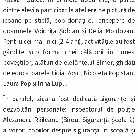
dintre elevi a participat la ateliere de pictură de
icoane pe sticlă, coordonați cu pricepere de
doamnele Voichița Șoldan și Delia Moldovan.
Pentru cei mai mici (2-4 ani), activitățile au fost
gândite sub forma unei călătorii în lumea
poveștilor, alături de elefănțelul Elmer, ghidați
de educatoarele Lidia Roșu, Nicoleta Popistan,
Laura Pop și Irina Lupu.
În paralel, ziua a fost dedicată siguranței și
dezvoltării personale: inspectorul de poliție
Alexandru Răileanu (Biroul Siguranță Școlară)
a vorbit copiilor despre siguranța în școală și