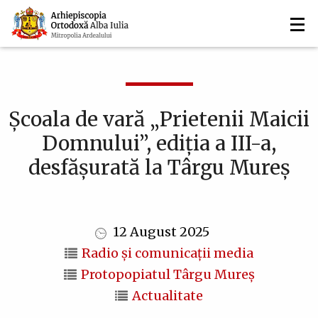
Navigare
Mergi
la
principală
conţinutul
principal
Școala de vară „Prietenii Maicii
Domnului”, ediția a III-a,
desfășurată la Târgu Mureș
12 August 2025
Radio și comunicații media
Protopopiatul Târgu Mureş
Actualitate