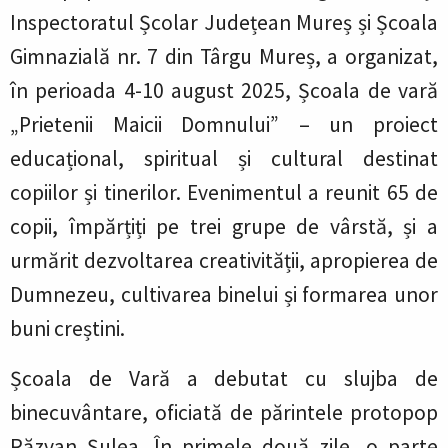
Inspectoratul Școlar Județean Mureș și Școala
Gimnazială nr. 7 din Târgu Mureș, a organizat,
în perioada 4-10 august 2025, Școala de vară
„Prietenii Maicii Domnului” – un proiect
educațional, spiritual și cultural destinat
copiilor și tinerilor. Evenimentul a reunit 65 de
copii, împărțiți pe trei grupe de vârstă, și a
urmărit dezvoltarea creativității, apropierea de
Dumnezeu, cultivarea binelui și formarea unor
buni creștini.
Școala de Vară a debutat cu slujba de
binecuvântare, oficiată de părintele protopop
Răzvan Șulea. În primele două zile, o parte