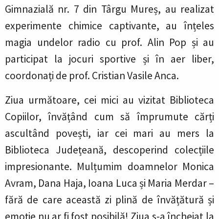
Gimnazială nr. 7 din Târgu Mureș, au realizat
experimente chimice captivante, au înțeles
magia undelor radio cu prof. Alin Pop și au
participat la jocuri sportive și în aer liber,
coordonați de prof. Cristian Vasile Anca.
Ziua următoare, cei mici au vizitat Biblioteca
Copiilor, învățând cum să împrumute cărți
ascultând povești, iar cei mari au mers la
Biblioteca Județeană, descoperind colecțiile
impresionante. Mulțumim doamnelor Monica
Avram, Dana Haja, Ioana Luca și Maria Merdar –
fără de care această zi plină de învățătură și
emoție nu ar fi fost posibilă! Ziua s-a încheiat la