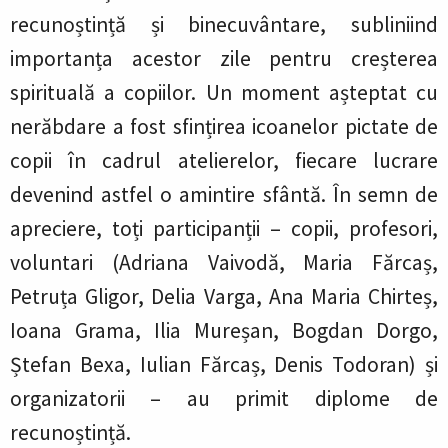
recunoștință și binecuvântare, subliniind
importanța acestor zile pentru creșterea
spirituală a copiilor. Un moment așteptat cu
nerăbdare a fost sfințirea icoanelor pictate de
copii în cadrul atelierelor, fiecare lucrare
devenind astfel o amintire sfântă. În semn de
apreciere, toți participanții – copii, profesori,
voluntari (Adriana Vaivodă, Maria Fărcaș,
Petruța Gligor, Delia Varga, Ana Maria Chirteș,
Ioana Grama, Ilia Mureșan, Bogdan Dorgo,
Ștefan Bexa, Iulian Fărcaș, Denis Todoran) și
organizatorii – au primit diplome de
recunoștință.