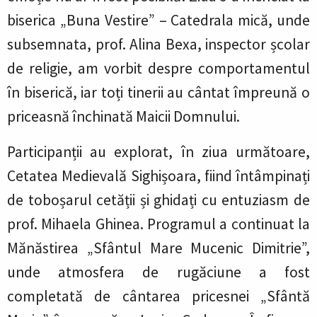
biserica „Buna Vestire” – Catedrala mică, unde
subsemnata, prof. Alina Bexa, inspector școlar
de religie, am vorbit despre comportamentul
în biserică, iar toți tinerii au cântat împreună o
priceasnă închinată Maicii Domnului.
Participanții au explorat, în ziua următoare,
Cetatea Medievală Sighișoara, fiind întâmpinați
de toboșarul cetății și ghidați cu entuziasm de
prof. Mihaela Ghinea. Programul a continuat la
Mănăstirea „Sfântul Mare Mucenic Dimitrie”,
unde atmosfera de rugăciune a fost
completată de cântarea pricesnei „Sfântă