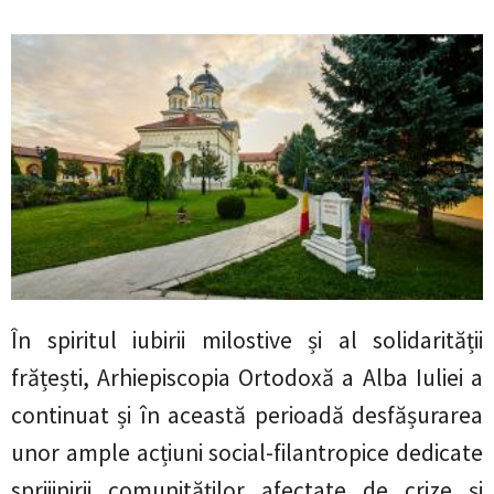
În spiritul iubirii milostive și al solidarității
frățești, Arhiepiscopia Ortodoxă a Alba Iuliei a
continuat și în această perioadă desfășurarea
unor ample acțiuni social-filantropice dedicate
sprijinirii comunităților afectate de crize și