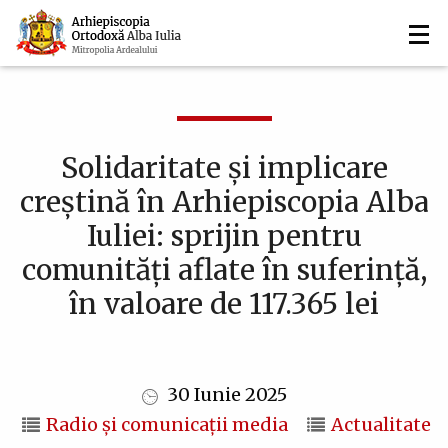
Navigare
Mergi
la
principală
conţinutul
principal
Solidaritate și implicare
creștină în Arhiepiscopia Alba
Iuliei: sprijin pentru
comunități aflate în suferință,
în valoare de 117.365 lei
30 Iunie 2025
Radio și comunicații media
Actualitate