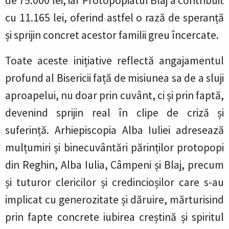
de 75.000 lei, iar Protopopiatul Blaj a contribuit
cu 11.165 lei, oferind astfel o rază de speranță
și sprijin concret acestor familii greu încercate.
Toate aceste inițiative reflectă angajamentul
profund al Bisericii față de misiunea sa de a sluji
aproapelui, nu doar prin cuvânt, ci și prin faptă,
devenind sprijin real în clipe de criză și
suferință. Arhiepiscopia Alba Iuliei adresează
mulțumiri și binecuvântări părinților protopopi
din Reghin, Alba Iulia, Câmpeni și Blaj, precum
și tuturor clericilor și credincioșilor care s-au
implicat cu generozitate și dăruire, mărturisind
prin fapte concrete iubirea creștină și spiritul