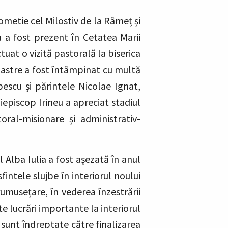
ometie cel Milostiv de la Râmeț și
u a fost prezent în Cetatea Marii
tuat o vizită pastorală la biserica
oastre a fost întâmpinat cu multă
opescu și părintele Nicolae Ignat,
hiepiscop Irineu a apreciat stadiul
oral-misionare și administrativ-
 Alba Iulia a fost așezată în anul
intele slujbe în interiorul noului
rumusețare, în vederea înzestrării
ate lucrări importante la interiorul
e sunt îndreptate către finalizarea