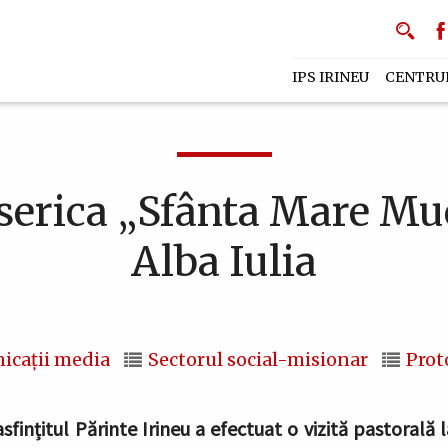
IPS IRINEU
CENTRU
biserica „Sfânta Mare Mu
Alba Iulia
icații media
Sectorul social-misionar
Prot
asfințitul Părinte Irineu a efectuat o vizită pastorală