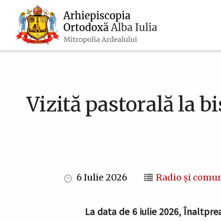
Navigare
Mergi
la
principală
conţinutul
principal
Vizită pastorală la 
6 Iulie 2026
Radio și comun
La data de 6 iulie 2026, Înaltpre