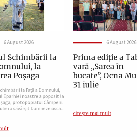
6 August 2026
6 August 2026
ul Schimbării la
Prima ediție a Ta
Domnului, la
vară „Sarea în
rea Poșaga
bucate”, Ocna Mur
31 iulie
chimbării la Față a Domnului,
l Eparhiei noastre a poposit la
șaga, protopopiatul Câmpeni.
Iuliei a săvârșit Dumnezeiasca...
citește mai mult
mult