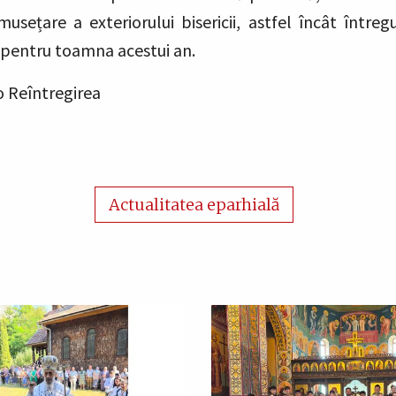
usețare a exteriorului bisericii, astfel încât întreg
pentru toamna acestui an.
o Reîntregirea
Actualitatea eparhială