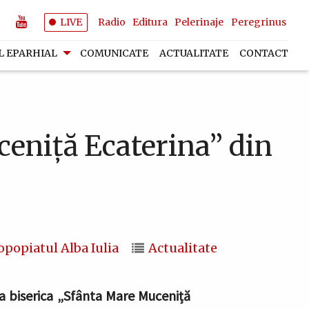
LIVE
Radio
Editura
Pelerinaje
Peregrinus
L EPARHIAL
COMUNICATE
ACTUALITATE
CONTACT
ceniță Ecaterina” din
opopiatul Alba Iulia
Actualitate
 la biserica „Sfânta Mare Muceniță