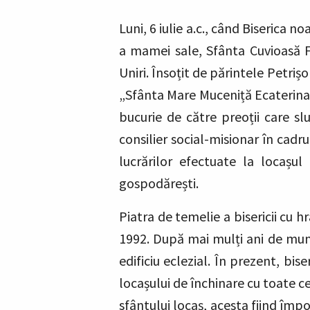
Luni, 6 iulie a.c., când Biserica
a mamei sale, Sfânta Cuvioasă Fi
Uniri. Însoțit de părintele Petriș
„Sfânta Mare Muceniță Ecaterina”
bucurie de către preoții care slu
consilier social-misionar în cadru
lucrărilor efectuate la locașul
gospodărești.
Piatra de temelie a bisericii cu 
1992. După mai mulți ani de muncă
edificiu eclezial. În prezent, bi
locașului de închinare cu toate cel
sfântului locaș, acesta fiind împo