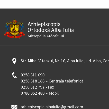
Str. Mihai Viteazul, Nr. 16, Alba Iulia, jud. Alba, C
0258 811 690
0258 818 188 – Centrala telefonică
0258 812 797 - Fax
0786 052 480 – Mobil
arhiepiscopia.albaiulia@gmail.com