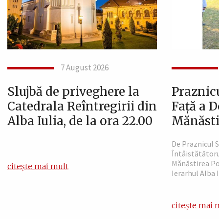
7 August 2026
Slujbă de priveghere la
Praznic
Catedrala Reîntregirii din
Față a 
Alba Iulia, de la ora 22.00
Mănăsti
De Praznicul S
Întâistătătoru
Mănăstirea Po
citește mai mult
Ierarhul Alba 
citește mai 