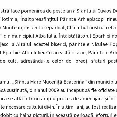
 noastră face pomenirea de peste an a Sfântului Cuvios D
lotimia, Înaltpreasfințitul Părinte Arhiepiscop Irine
or Muntean, inspector eparhial, Chiriarhul nostru a efec
 din municipiul Alba Iulia. Întâistătătorul Eparhiei n
jesc la Altarul acestei biserici, părintele Niculae P
l Eparhiei Alba Iuliei. Cu această ocazie, Părintele Ar
 de cult, adresându-le celor doi preoți sfaturi past
hramul „Sfânta Mare Muceniță Ecaterina” din municipiul
 susținută, din anul 2009 au început să fie oficiate sf
serica se află într-un amplu proces de amenajare și înf
e necesare cultului divin. În ultimii ani, au fost realiz
dobit cu haina picturii. În această perioadă, eforturil