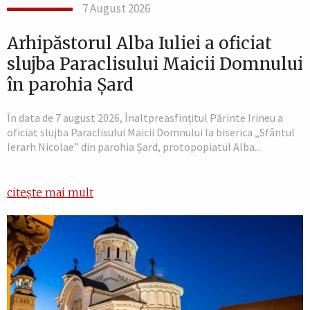
7 August 2026
Arhipăstorul Alba Iuliei a oficiat
slujba Paraclisului Maicii Domnului
în parohia Șard
În data de 7 august 2026, Înaltpreasfințitul Părinte Irineu a
oficiat slujba Paraclisului Maicii Domnului la biserica „Sfântul
Ierarh Nicolae” din parohia Șard, protopopiatul Alba...
citește mai mult