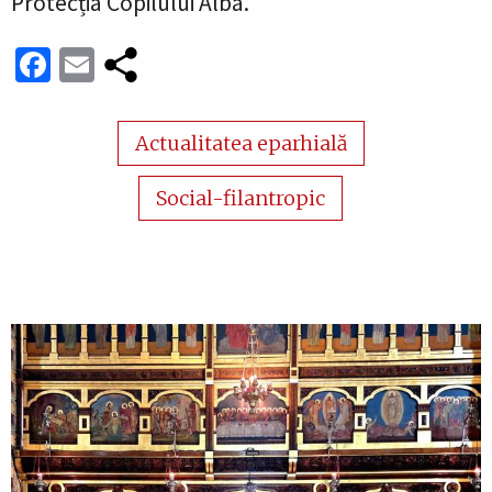
Protecția Copilului Alba.
Facebook
Email
Actualitatea eparhială
Social-filantropic