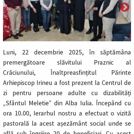
Luni, 22 decembrie 2025, în săptămâna
premergătoare slăvitului Praznic al
Crăciunului, Înaltpreasfințitul Părinte
Arhiepiscop Irineu a fost prezent la Centrul de
zi pentru persoane adulte cu dizabilități
„Sfântul Meletie” din Alba Iulia. Începând cu
ora 10.00, Ierarhul nostru a efectuat o vizită
pastorală la acest așezământ social unde se
află sub îngrijire 20 de beneficiari. Cu acest