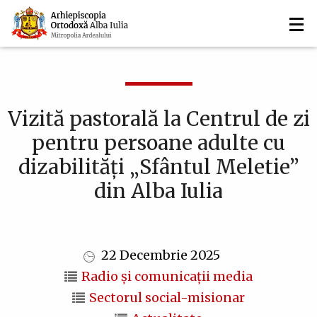
Navigare
Mergi
la
principală
conţinutul
principal
Vizită pastorală la Centrul de zi
pentru persoane adulte cu
dizabilități „Sfântul Meletie”
din Alba Iulia
22 Decembrie 2025
Radio și comunicații media
Sectorul social-misionar