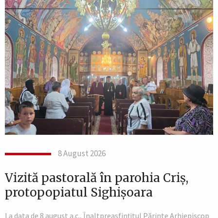
8 August 2026
Vizită pastorală în parohia Criș,
protopopiatul Sighișoara
La data de 8 august a.c., Înaltpreasfințitul Părinte Arhiepiscop