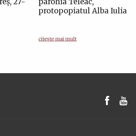
eș, 27-
parohia Teleac,
protopopiatul Alba Iulia
citește mai mult