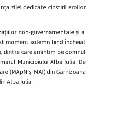
 zilei dedicate cinstirii eroilor
izațiilor non-guvernamentale și ai
cest moment solemn fiind încheiat
ale, dintre care amintim pe domnul
marul Municipiului Alba Iulia. De
tare (MApN și MAI) din Garnizoana
in Alba Iulia.