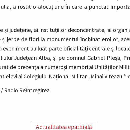
ia, a rostit o alocuțiune în care a punctat importanța
e și județene, ai instituțiilor deconcentrate, ai organ
ne și jerbe de flori la monumentul închinat eroilor, a
La eveniment au luat parte oficialități centrale și loc
liului Județean Alba, și pe domnul Gabriel Pleșa, Pri
at de prezența a numeroși membri ai Unităților Mili
lat elevi ai Colegiului Național Militar „Mihai Viteazul” d
/ Radio Reîntregirea
Actualitatea eparhială