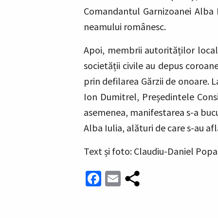
Comandantul Garnizoanei Alba Iul
neamului românesc.
Apoi, membrii autorităților local
societății civile au depus coroa
prin defilarea Gărzii de onoare. 
Ion Dumitrel, Președintele Consi
asemenea, manifestarea s-a bucur
Alba Iulia, alături de care s-au af
Text și foto
:
Claudiu-Daniel Popa 
Facebook
Email