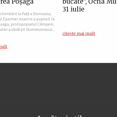
rea Poșaga
bucate”, Ocna Mur
31 iulie
chimbării la Față a Domnului,
l Eparhiei noastre a poposit la
șaga, protopopiatul Câmpeni.
Iuliei a săvârșit Dumnezeiasca...
citește mai mult
mult