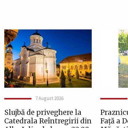
7 August 2026
Slujbă de priveghere la
Praznic
Catedrala Reîntregirii din
Față a 