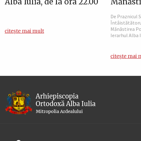
Alba Iulia, de la ora 22.00
Mănăsti
De Praznicul S
Întâistătătoru
Mănăstirea Po
citește mai mult
Ierarhul Alba 
citește mai 