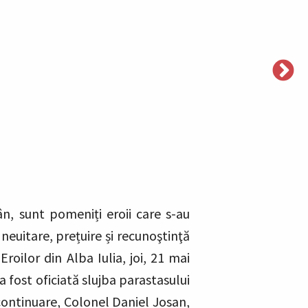
n, sunt pomeniți eroii care s-au
neuitare, prețuire și recunoştinţă
roilor din Alba Iulia, joi, 21 mai
 fost oficiată slujba parastasului
 continuare, Colonel Daniel Josan,