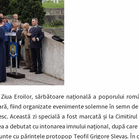
Ziua Eroilor, sărbătoare națională a poporului româ
ţară, fiind organizate evenimente solemne în semn de 
. Această zi specială a fost marcată și la Cimitirul E
ea a debutat cu intonarea imnului național, după care a
runte cu părintele protopop Teofil Grigore Slevaș. În