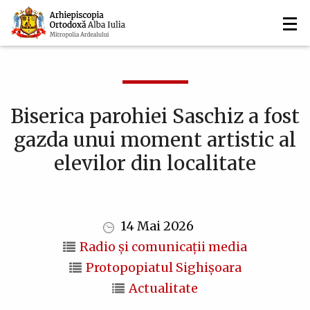
Navigare
Mergi
la
principală
conţinutul
principal
Biserica parohiei Saschiz a fost
gazda unui moment artistic al
elevilor din localitate
14 Mai 2026
Radio și comunicații media
Protopopiatul Sighişoara
Actualitate