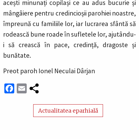
acești minunați copilași ce au adus bucurie și
mângâiere pentru credincioșii parohiei noastre,
împreună cu familiile lor, iar lucrarea sfântă să
rodească bune roade în sufletele lor, ajutându-
i să crească în pace, credință, dragoste și
bunătate.
Preot paroh Ionel Neculai Dârjan
Facebook
Email
Actualitatea eparhială