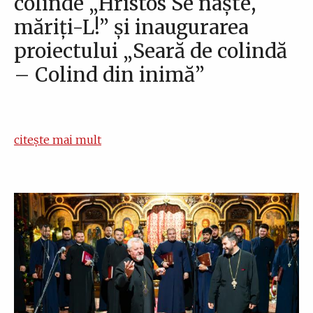
colinde „Hristos Se naște,
măriți-L!” și inaugurarea
proiectului „Seară de colindă
– Colind din inimă”
citește mai mult