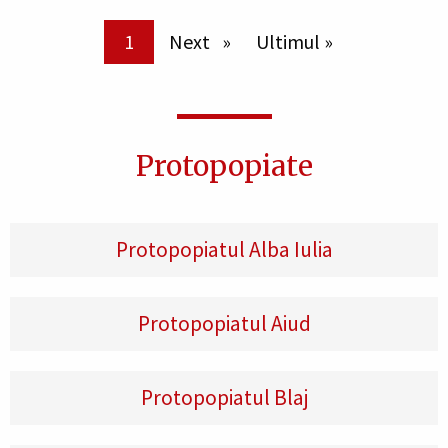
Paginare
Pagina curentă
1
Pagina următoare
Next
Ultima pagină
Ultimul »
Protopopiate
Protopopiatul Alba Iulia
Protopopiatul Aiud
Protopopiatul Blaj