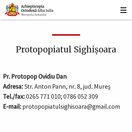
Navigare
Mergi
la
principală
conţinutul
principal
Protopopiatul Sighişoara
Pr. Protopop Ovidiu Dan
Adresa:
Str. Anton Pann, nr. 8, jud. Mureş
Tel./fax:
0265 771 010; 0786 052 309
E-mail:
protopopiatulsighisoara@gmail.com