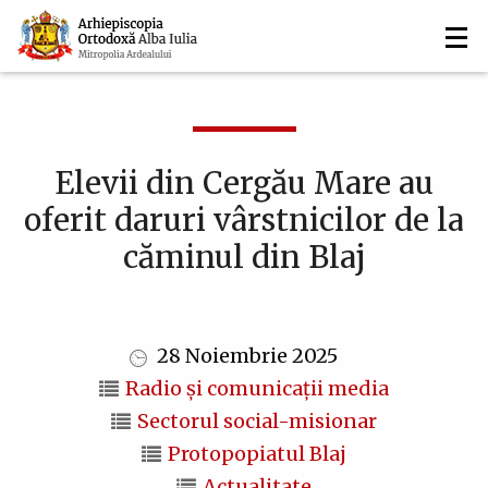
Navigare
Mergi
la
principală
conţinutul
principal
Elevii din Cergău Mare au
oferit daruri vârstnicilor de la
căminul din Blaj
28 Noiembrie 2025
Radio și comunicații media
Sectorul social-misionar
Protopopiatul Blaj
Actualitate