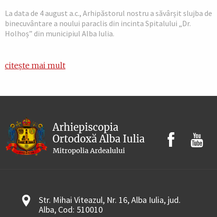
La data de 4 august a.c., Arhipăstorul nostru a săvârșit slujba de
binecuvântare a noului paraclis din incinta Spitalului „Dr.
Holhoș” din municipiul Alba Iulia.
citește mai mult
Str. Mihai Viteazul, Nr. 16, Alba Iulia, jud.
Alba, Cod: 510010