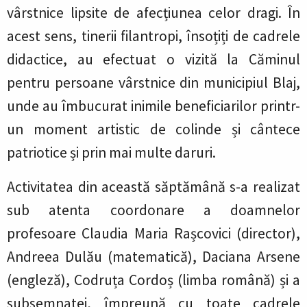
vârstnice lipsite de afecțiunea celor dragi. În
acest sens, tinerii filantropi, însoțiți de cadrele
didactice, au efectuat o vizită la Căminul
pentru persoane vârstnice din municipiul Blaj,
unde au îmbucurat inimile beneficiarilor printr-
un moment artistic de colinde și cântece
patriotice și prin mai multe daruri.
Activitatea din această săptămână s-a realizat
sub atenta coordonare a doamnelor
profesoare Claudia Maria Rașcovici (director),
Andreea Dulău (matematică), Daciana Arsene
(engleză), Codruța Cordoș (limba română) și a
subsemnatei, împreună cu toate cadrele