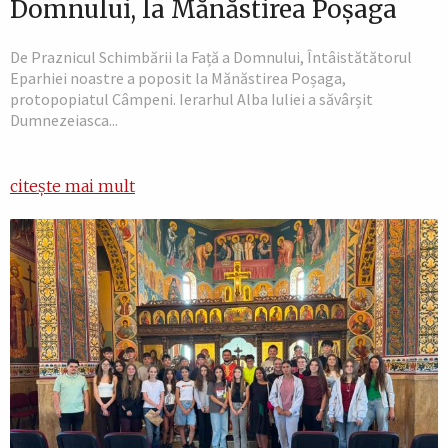
Domnului, la Mănăstirea Poșaga
De Praznicul Schimbării la Față a Domnului, Întâistătătorul
Eparhiei noastre a poposit la Mănăstirea Poșaga,
protopopiatul Câmpeni. Ierarhul Alba Iuliei a săvârșit
Dumnezeiasca...
citește mai mult