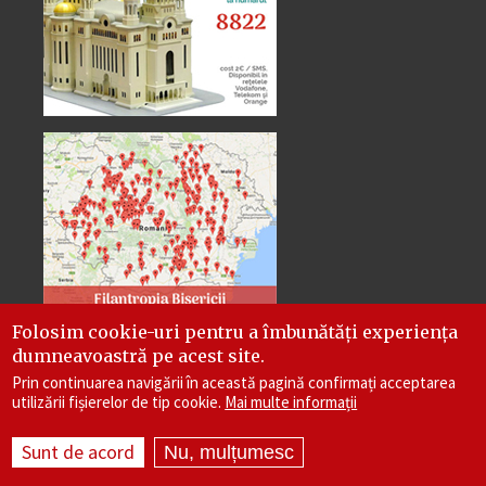
Folosim cookie-uri pentru a îmbunătăți experiența
dumneavoastră pe acest site.
Prin continuarea navigării în această pagină confirmați acceptarea
utilizării fișierelor de tip cookie.
Mai multe informații
Site dezvoltat de
DOXOLOGIA MEDIA
, Arhiepiscopia
Sunt de acord
Iașilor | ©
reintregirea.ro
Nu, mulțumesc