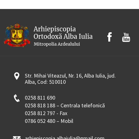
Str. Mihai Viteazul, Nr. 16, Alba Iulia, jud.
Alba, Cod: 510010
0258 811 690
0258 818 188 – Centrala telefonică
0258 812 797 - Fax
0786 052 480 – Mobil
arhiepiscopia.albaiulia@gmail.com