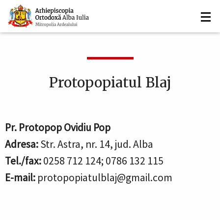
Navigare
Mergi
la
principală
conţinutul
principal
Protopopiatul Blaj
Pr. Protopop Ovidiu Pop
Adresa:
Str. Astra, nr. 14, jud. Alba
Tel./fax:
0258 712 124; 0786 132 115
E-mail:
protopopiatulblaj@gmail.com