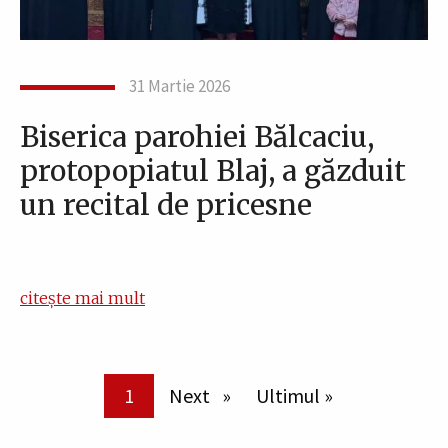
31 Martie 2026
Biserica parohiei Bălcaciu,
protopopiatul Blaj, a găzduit
un recital de pricesne
citește mai mult
Paginare
Pagina curentă
1
Pagina următoare
Next
Ultima pagină
Ultimul »