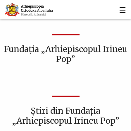
Navigare
Mergi
la
principală
conţinutul
principal
Fundația „Arhiepiscopul Irineu
Pop”
Știri din Fundația
„Arhiepiscopul Irineu Pop”