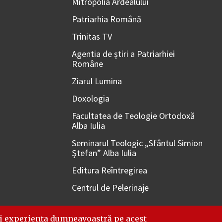
Mitropolia Ardealului
Patriarhia Română
Trinitas TV
Agentia de știri a Patriarhiei
Române
Ziarul Lumina
Doxologia
Facultatea de Teologie Ortodoxă
Alba Iulia
Seminarul Teologic „Sfântul Simion
Ştefan” Alba Iulia
Editura Reîntregirea
Centrul de Pelerinaje
i experiența dumneavoastră pe acest