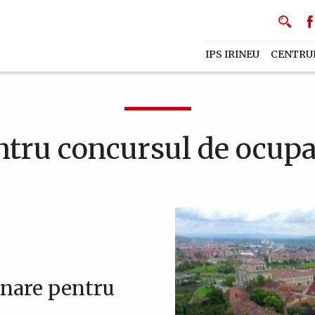
IPS IRINEU
CENTRU
 concursul de ocupare
nare pentru