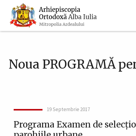
Navigare
Mergi
la
principală
conţinutul
principal
Noua PROGRAMĂ pentru
19 Septembrie 2017
Programa Examen de selecţio
parohiile urbane