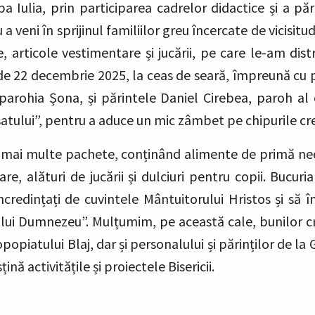
 Iulia, prin participarea cadrelor didactice și a pări
 a veni în sprijinul familiilor greu încercate de vicisitud
articole vestimentare și jucării, pe care le-am distr
 de 22 decembrie 2025, la ceas de seară, împreună cu 
n parohia Șona, și părintele Daniel Cirebea, paroh a
atului”, pentru a aduce un mic zâmbet pe chipurile cre
e mai multe pachete, conținând alimente de primă nece
re, alături de jucării și dulciuri pentru copii. Bucuria
ncredințați de cuvintele Mântuitorului Hristos și să 
 lui Dumnezeu”. Mulțumim, pe această cale, bunilor cre
piatului Blaj, dar și personalului și părinților de la G
ină activitățile și proiectele Bisericii.