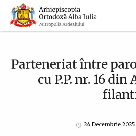
Navigare
Mergi
la
principală
conţinutul
principal
Parteneriat între par
cu P.P. nr. 16 din
filan
24 Decembrie 2025