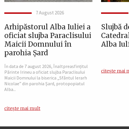
7 August 2026
Arhipăstorul Alba Iuliei a
Slujbă d
oficiat slujba Paraclisului
Catedral
Maicii Domnului în
Alba Iul
parohia Șard
În data de 7 august 2026, Înaltpreasfințitul
citește mai 
Părinte Irineu a oficiat slujba Paraclisului
Maicii Domnului la biserica „Sfântul Ierarh
Nicolae” din parohia Șard, protopopiatul
Alba...
citește mai mult