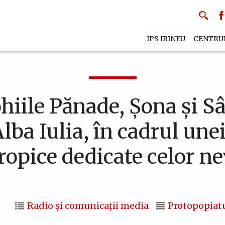
IPS IRINEU
CENTRU
ohiile Pănade, Șona și S
 Alba Iulia, în cadrul unei
tropice dedicate celor ne
Radio și comunicații media
Protopopiatu