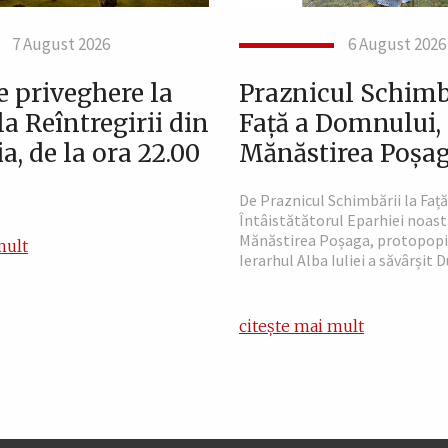
7 August 2026
6 August 2026
e priveghere la
Praznicul Schimbă
a Reîntregirii din
Față a Domnului, 
ia, de la ora 22.00
Mănăstirea Poșa
De Praznicul Schimbării la Faț
Întâistătătorul Eparhiei noast
Mănăstirea Poșaga, protopopi
mult
Ierarhul Alba Iuliei a săvârșit 
citește mai mult