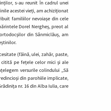
nților, s-au reunit în cadrul unei
inile acestei vieți, am achiziționat
ibuit familiilor nevoiașe din cele
părintele Dorel Nergheș, preot al
l ortodocșilor din Sânmiclăuș, am
știnilor.
sitate (făină, ulei, zahăr, paste,
 citită pe fețele celor mici și ale
înțelegem versurile colindului „Să
dincioși din parohiile implicate,
rădinița nr. 16 din Alba Iulia, care