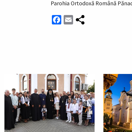
Parohia Ortodoxă Română Păna
Facebook
Email