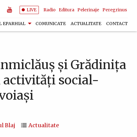
LIVE
Radio
Editura
Pelerinaje
Peregrinus
L EPARHIAL
COMUNICATE
ACTUALITATE
CONTACT
ânmiclăuș și Grădinița
 activități social-
voiași
l Blaj
Actualitate