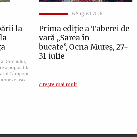
6 August 2026
rii la
Prima ediție a Taberei de
la
vară „Sarea în
ga
bucate”, Ocna Mureș, 27-
31 iulie
ă a Domnului,
re a poposit la
atul Câmpeni.
Dumnezeiasca...
citește mai mult