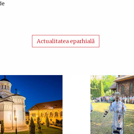
de
Actualitatea eparhială