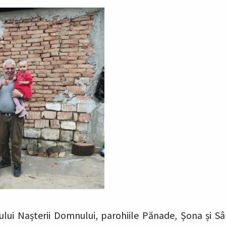
lui Nașterii Domnului, parohiile Pănade, Șona și Sâ