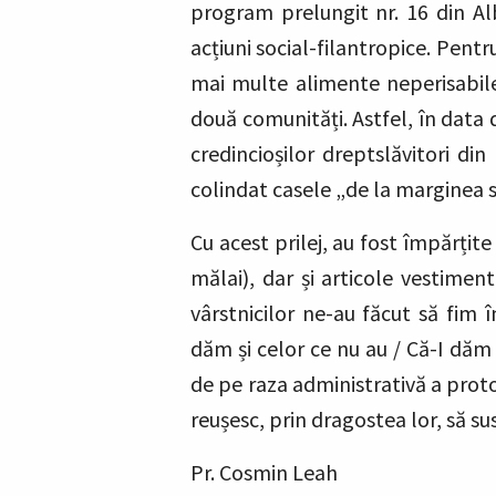
program prelungit nr. 16 din Alba
acțiuni social-filantropice. Pentru
mai multe alimente neperisabile, 
două comunități. Astfel, în data
credincioșilor dreptslăvitori di
colindat casele „de la marginea s
Cu acest prilej, au fost împărțit
mălai), dar și articole vestimenta
vârstnicilor ne-au făcut să fim î
dăm și celor ce nu au / Că-I dăm
de pe raza administrativă a protopo
reușesc, prin dragostea lor, să susț
Pr. Cosmin Leah