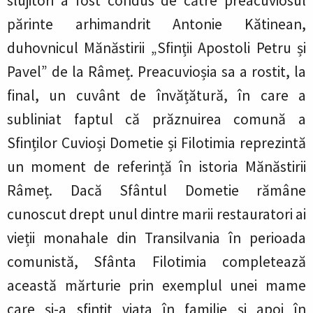
slujitori a fost condus de către preacuviosul
părinte arhimandrit Antonie Kătinean,
duhovnicul Mănăstirii „Sfinții Apostoli Petru și
Pavel” de la Râmeț. Preacuvioșia sa a rostit, la
final, un cuvânt de învățătură, în care a
subliniat faptul că prăznuirea comună a
Sfinților Cuvioși Dometie și Filotimia reprezintă
un moment de referință în istoria Mănăstirii
Râmeț. Dacă Sfântul Dometie rămâne
cunoscut drept unul dintre marii restauratori ai
vieții monahale din Transilvania în perioada
comunistă, Sfânta Filotimia completează
această mărturie prin exemplul unei mame
care și-a sfințit viața în familie și apoi în