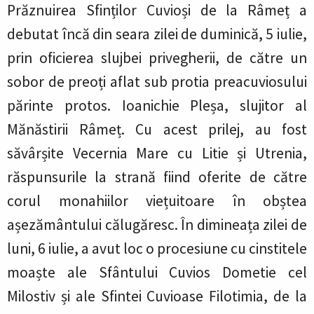
Prăznuirea Sfinților Cuvioși de la Râmeț a
debutat încă din seara zilei de duminică, 5 iulie,
prin oficierea slujbei privegherii, de către un
sobor de preoți aflat sub protia preacuviosului
părinte protos. Ioanichie Pleșa, slujitor al
Mănăstirii Râmeț. Cu acest prilej, au fost
săvârșite Vecernia Mare cu Litie și Utrenia,
răspunsurile la strană fiind oferite de către
corul monahiilor viețuitoare în obștea
așezământului călugăresc. În dimineața zilei de
luni, 6 iulie, a avut loc o procesiune cu cinstitele
moaște ale Sfântului Cuvios Dometie cel
Milostiv și ale Sfintei Cuvioase Filotimia, de la