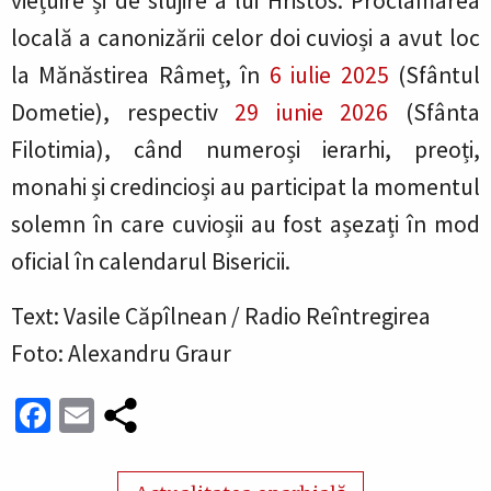
viețuire și de slujire a lui Hristos. Proclamarea
locală a canonizării celor doi cuvioși a avut loc
la Mănăstirea Râmeț, în
6 iulie 2025
(Sfântul
Dometie), respectiv
29 iunie 2026
(Sfânta
Filotimia), când numeroși ierarhi, preoți,
monahi și credincioși au participat la momentul
solemn în care cuvioșii au fost așezați în mod
oficial în calendarul Bisericii.
Text: Vasile Căpîlnean / Radio Reîntregirea
Foto: Alexandru Graur
Facebook
Email