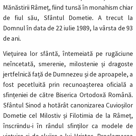
Mănăstirii Râmeț, fiind tunsă în monahism chiar
de fiul său, Sfântul Dometie. A trecut la
Domnul în data de 22 iulie 1989, la vârsta de 93
de ani.
Viețuirea lor sfântă, întemeiată pe rugăciune
neîncetată, smerenie, milostenie și dragoste
jertfelnică față de Dumnezeu și de aproapele, a
fost pecetluită prin recunoașterea oficială a
sfințeniei de către Biserica Ortodoxă Română.
Sfântul Sinod a hotărât canonizarea Cuvioșilor
Dometie cel Milostiv și Filotimia de la Râmeț,
înscriindu-i în rândul sfinților ca modele de