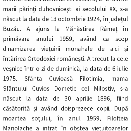
marii părinți duhovnicești ai secolului XX, s-a
născut la data de 13 octombrie 1924, în județul
Buzău. A ajuns la Mănăstirea Râmeț în
primăvara anului 1959, având ca scop
dinamizarea viețuirii monahale de aici și
întărirea Ortodoxiei românești. A trecut la cele
veșnice într-o zi de duminică, la data de 6 iulie
1975. Sfânta Cuvioasă Filotimia, mama
Sfântului Cuvios Dometie cel Milostiv, s-a
născut la data de 30 aprilie 1896, fiind
căsătorită și având doisprezece copii. După
moartea soțului, în anul 1959, Filofteia
Manolache a intrat în obștea viețuitoarelor