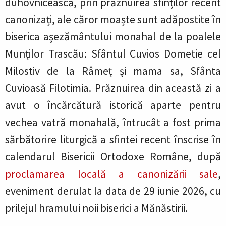
duhovnicească, prin prăznuirea sfinților recent
canonizați, ale căror moaște sunt adăpostite în
biserica așezământului monahal de la poalele
Munților Trascău: Sfântul Cuvios Dometie cel
Milostiv de la Râmeț și mama sa, Sfânta
Cuvioasă Filotimia. Prăznuirea din această zi a
avut o încărcătură istorică aparte pentru
vechea vatră monahală, întrucât a fost prima
sărbătorire liturgică a sfintei recent înscrise în
calendarul Bisericii Ortodoxe Române, după
proclamarea locală a canonizării sale
,
eveniment derulat la data de 29 iunie 2026, cu
prilejul hramului noii biserici a Mănăstirii.