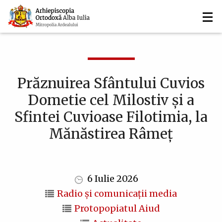
Navigare
Mergi
la
principală
conţinutul
principal
Prăznuirea Sfântului Cuvios
Dometie cel Milostiv și a
Sfintei Cuvioase Filotimia, la
Mănăstirea Râmeț
6 Iulie 2026
Radio și comunicații media
Protopopiatul Aiud