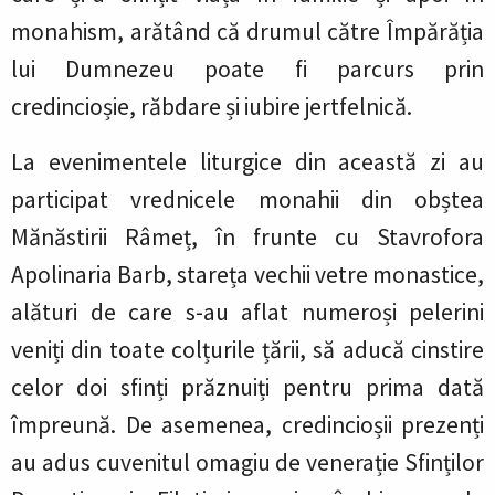
monahism, arătând că drumul către Împărăția
lui Dumnezeu poate fi parcurs prin
credincioșie, răbdare și iubire jertfelnică.
La evenimentele liturgice din această zi au
participat vrednicele monahii din obștea
Mănăstirii Râmeț, în frunte cu Stavrofora
Apolinaria Barb, stareța vechii vetre monastice,
alături de care s-au aflat numeroși pelerini
veniți din toate colțurile țării, să aducă cinstire
celor doi sfinți prăznuiți pentru prima dată
împreună. De asemenea, credincioșii prezenți
au adus cuvenitul omagiu de venerație Sfinților