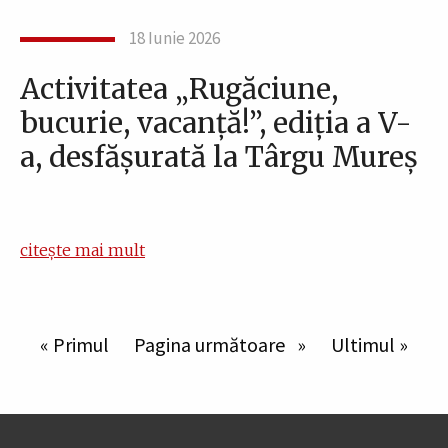
18 Iunie 2026
Activitatea „Rugăciune,
bucurie, vacanță!”, ediția a V-
a, desfășurată la Târgu Mureș
citește mai mult
Paginare
Prima pagină
« Primul
Pagina următoare
Pagina următoare
Ultima pagin
Ultimul »