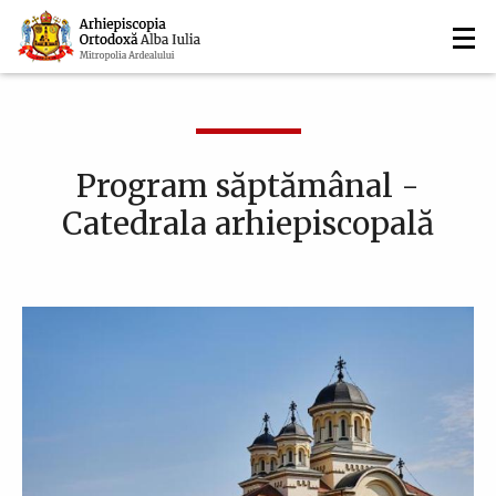
Navigare
Mergi
la
principală
conţinutul
principal
Program săptămânal -
Catedrala arhiepiscopală