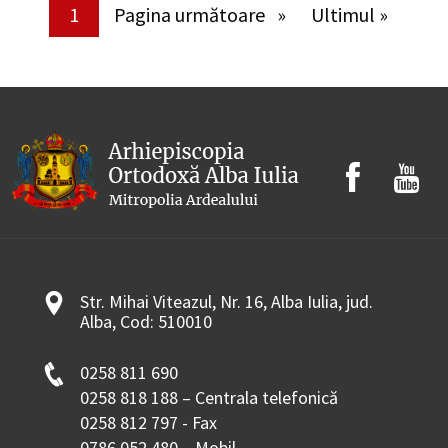
Paginare
Pagina curentă
1
Pagina următoare
Pagina următoare
Ultima pagină
Ultimul »
Str. Mihai Viteazul, Nr. 16, Alba Iulia, jud.
Alba, Cod: 510010
0258 811 690
0258 818 188 – Centrala telefonică
0258 812 797 - Fax
0786 052 480 – Mobil