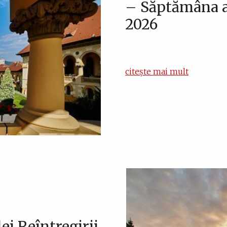
– Săptămâna a 
2026
citește mai mult
ei Reîntregirii