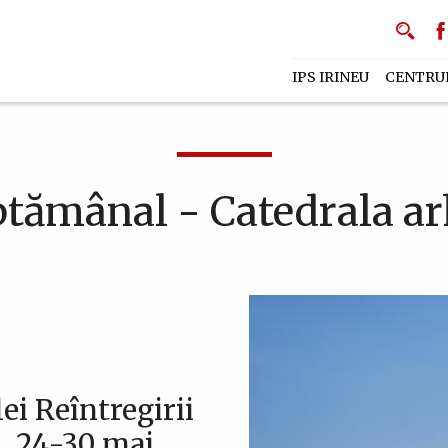
IPS IRINEU
CENTRU
tămânal - Catedrala ar
ei Reîntregirii
, 24-30 mai