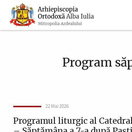
Navigare
Mergi
la
principală
conţinutul
principal
Program săp
22 Mai 2026
Programul liturgic al Catedral
– Săptămâna a 7-a după Paști