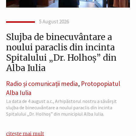
5 August 2026
Slujba de binecuvântare a
noului paraclis din incinta
Spitalului „Dr. Holhoș” din
Alba Iulia
Radio și comunicații media
,
Protopopiatul
Alba Iulia
La data de 4 august a.c., Arhipăstorul nostru a săvârșit
slujba de binecuvântare a noului paraclis din incinta
Spitalului „Dr. Holhoș” din municipiul Alba Iulia.
citește mai mult