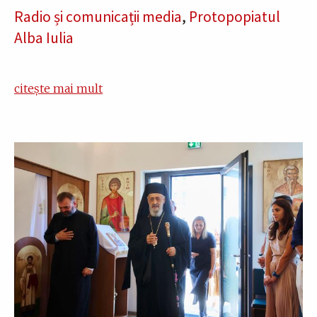
Radio și comunicații media
,
Protopopiatul
Alba Iulia
citește mai mult