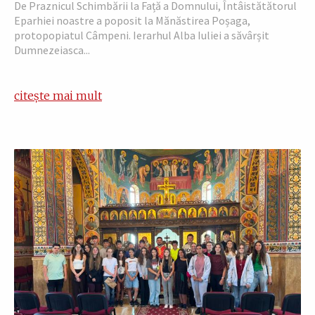
De Praznicul Schimbării la Față a Domnului, Întâistătătorul
Eparhiei noastre a poposit la Mănăstirea Poșaga,
protopopiatul Câmpeni. Ierarhul Alba Iuliei a săvârșit
Dumnezeiasca...
citește mai mult