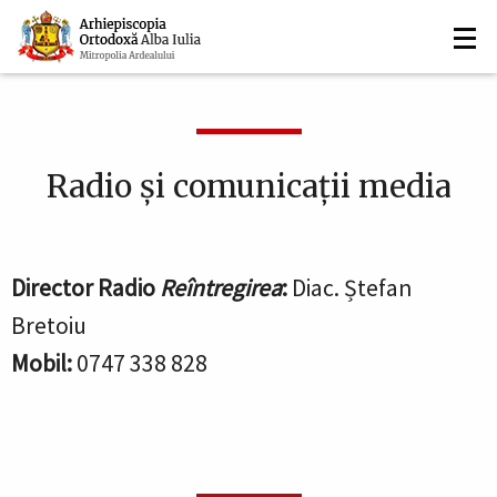
Navigare
Mergi
la
principală
conţinutul
principal
Radio și comunicații media
Director Radio
Reîntregirea
:
Diac.
Ștefan
Bretoiu
Mobil:
0747 338 828