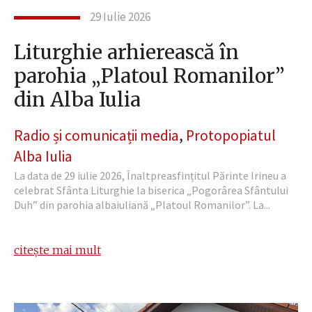
29 Iulie 2026
Liturghie arhierească în
parohia „Platoul Romanilor”
din Alba Iulia
Radio și comunicații media
,
Protopopiatul
Alba Iulia
La data de 29 iulie 2026, Înaltpreasfințitul Părinte Irineu a
celebrat Sfânta Liturghie la biserica „Pogorârea Sfântului
Duh” din parohia albaiuliană „Platoul Romanilor”. La...
citește mai mult