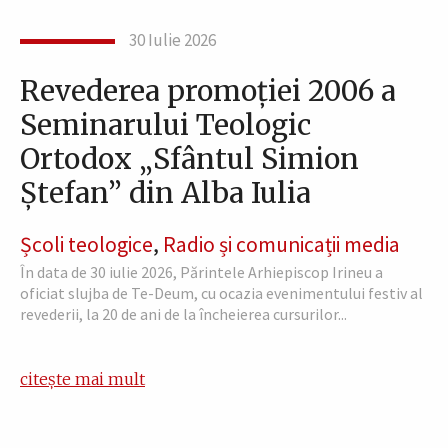
30 Iulie 2026
Revederea promoției 2006 a
Seminarului Teologic
Ortodox „Sfântul Simion
Ștefan” din Alba Iulia
Școli teologice
,
Radio și comunicații media
În data de 30 iulie 2026, Părintele Arhiepiscop Irineu a
oficiat slujba de Te-Deum, cu ocazia evenimentului festiv al
revederii, la 20 de ani de la încheierea cursurilor...
citește mai mult