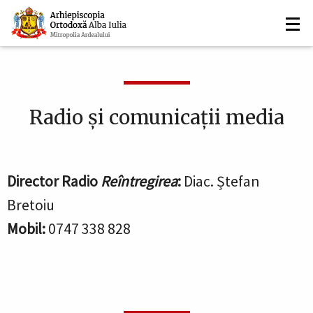
Navigare
Mergi
la
principală
conţinutul
principal
Radio și comunicații media
Director Radio
Reîntregirea
:
Diac.
Ștefan
Bretoiu
Mobil:
0747 338 828