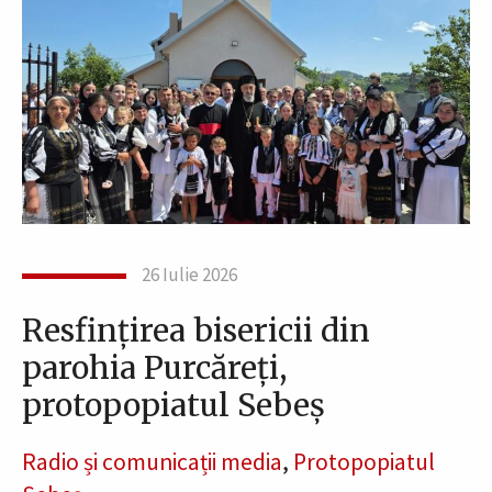
26 Iulie 2026
Resfințirea bisericii din
parohia Purcăreți,
protopopiatul Sebeș
Radio și comunicații media
,
Protopopiatul