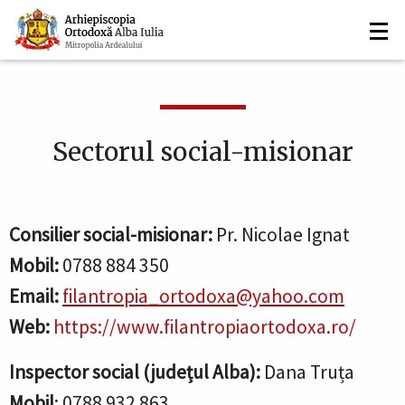
Navigare
Mergi
la
principală
conţinutul
principal
Sectorul social-misionar
Consilier social-misionar:
Pr. Nicolae Ignat
Mobil:
0788 884 350
Email:
filantropia_ortodoxa@yahoo.com
Web:
https://www.filantropiaortodoxa.ro/
Inspector social (județul Alba):
Dana Truța
Mobil
: 0788 932 863