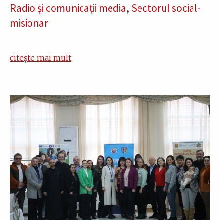
Radio și comunicații media
,
Sectorul social-
misionar
citește mai mult