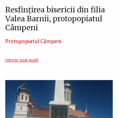
Resfințirea bisericii din filia
Valea Barnii, protopopiatul
Câmpeni
Protopopiatul Câmpeni
citește mai mult