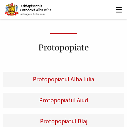
Navigare
Mergi
la
principală
conţinutul
principal
Protopopiate
Protopopiatul Alba Iulia
Protopopiatul Aiud
Protopopiatul Blaj