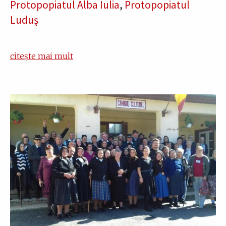
Protopopiatul Alba Iulia
,
Protopopiatul
Luduş
citește mai mult