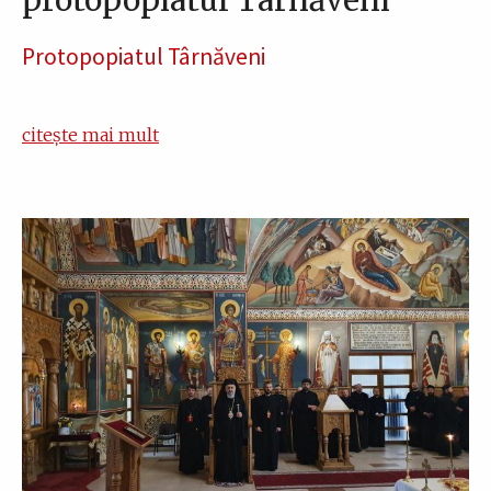
Protopopiatul Târnăveni
citește mai mult