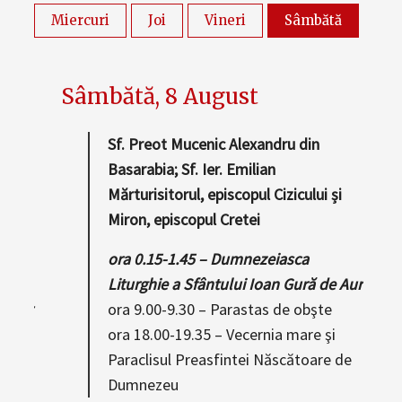
Sâmbătă, 8 August
v.
Sf. Preot Mucenic Alexandru din
. Mc.
Basarabia; Sf. Ier. Emilian
Mărturisitorul, episcopul Cizicului și
Miron, episcopul Cretei
ora 0.15-1.45 – Dumnezeiasca
Liturghie a Sfântului Ioan Gură de Aur
e Aur
ora 9.00-9.30 – Parastas de obşte
Maslu
ora 18.00-19.35 – Vecernia mare şi
ia
Paraclisul Preasfintei Născătoare de
Dumnezeu