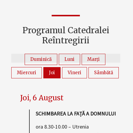
Programul Catedralei
Reîntregirii
Joi, 6 August
V
ţ
SCHIMBAREA LA FAȚĂ A DOMNULUI
ora 8.30-10.00 – Utrenia