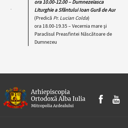
ora 10.00-12.00 – Dumnezeiasca
e Aur
Liturghie a Sfântului Ioan Gură de Aur
cu
(Predică
Pr. Lucian Colda
)
ora 18.00-19.35 – Vecernia mare şi
Paraclisul Preasfintei Născătoare de
Dumnezeu