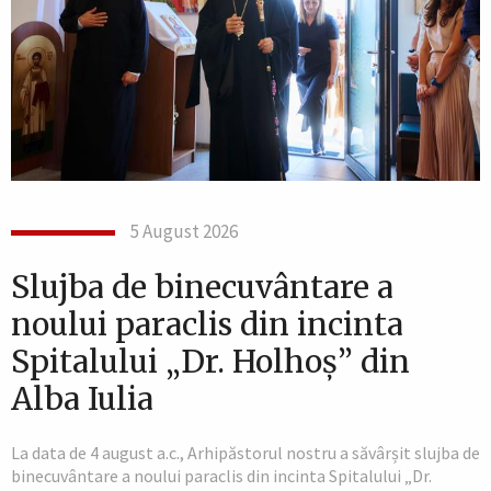
5 August 2026
Slujba de binecuvântare a
noului paraclis din incinta
Spitalului „Dr. Holhoș” din
Alba Iulia
La data de 4 august a.c., Arhipăstorul nostru a săvârșit slujba de
binecuvântare a noului paraclis din incinta Spitalului „Dr.