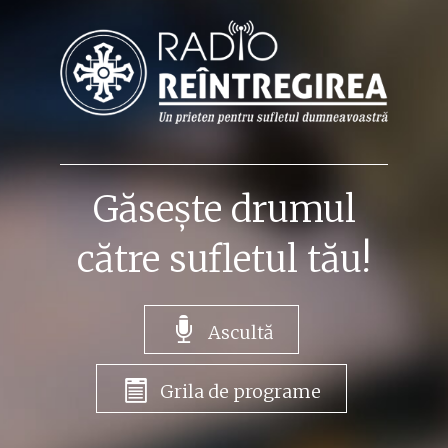
Găsește drumul
către sufletul tău!
Ascultă
Grila de programe