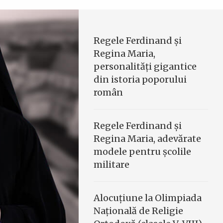
Regele Ferdinand şi
Regina Maria,
personalităţi gigantice
din istoria poporului
român
Regele Ferdinand şi
Regina Maria, adevărate
modele pentru şcolile
militare
Alocuțiune la Olimpiada
Națională de Religie