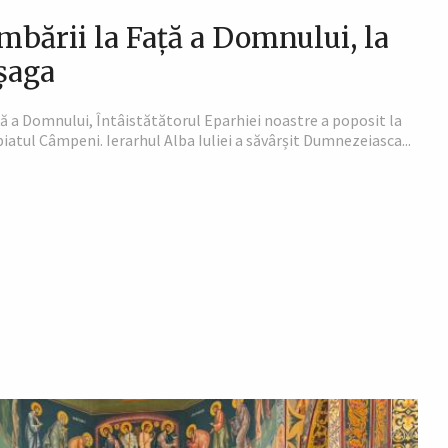
mbării la Față a Domnului, la
șaga
ță a Domnului, Întâistătătorul Eparhiei noastre a poposit la
tul Câmpeni. Ierarhul Alba Iuliei a săvârșit Dumnezeiasca...