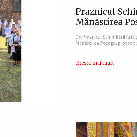
Praznicul Schi
Mănăstirea Po
De Praznicul Schimbării la Fa
Mănăstirea Poșaga, protopopia
citește mai mult