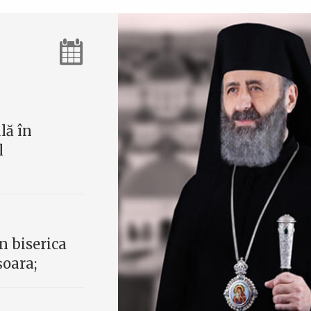
lă în
l
n biserica
șoara;