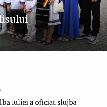
lisului
 Mănăstirea
 incinta
Liturghie în
logic
ia
6
ba Iuliei a oficiat slujba