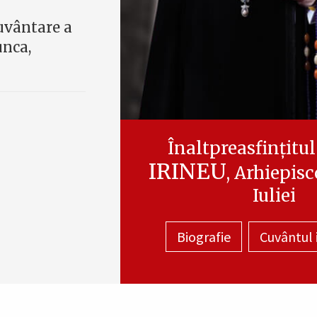
uvântare a
unca,
Înaltpreasfințitul
IRINEU
, Arhiepis
Iuliei
Biografie
Cuvântul 