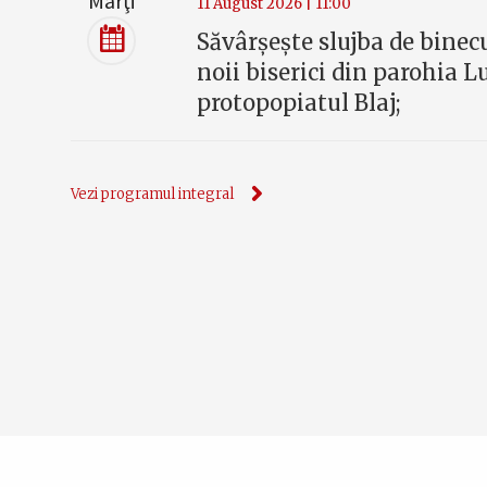
Marţi
11 August 2026 | 11:00
Săvârșește slujba de binec
noii biserici din parohia L
protopopiatul Blaj;
Vezi programul integral