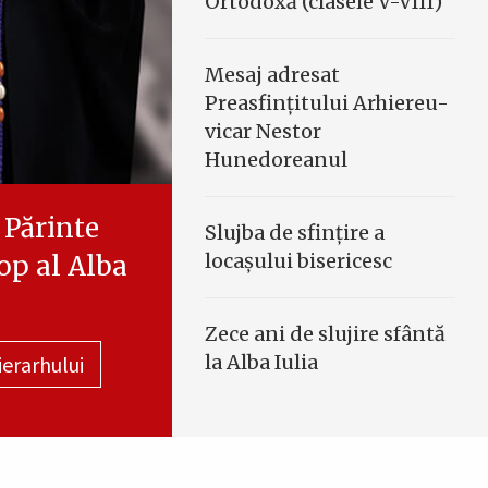
Ortodoxă (clasele V-VIII)
Mesaj adresat
Preasfinţitului Arhiereu-
vicar Nestor
Hunedoreanul
 Părinte
Slujba de sfinţire a
locaşului bisericesc
cop al Alba
Zece ani de slujire sfântă
la Alba Iulia
ierarhului