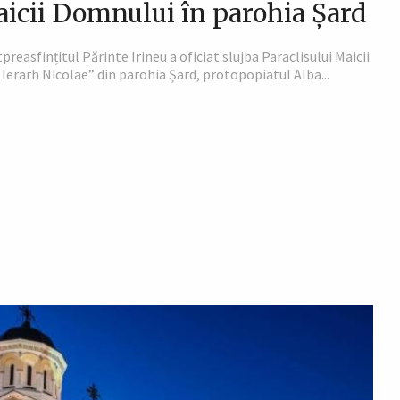
aicii Domnului în parohia Șard
preasfințitul Părinte Irineu a oficiat slujba Paraclisului Maicii
 Ierarh Nicolae” din parohia Șard, protopopiatul Alba...