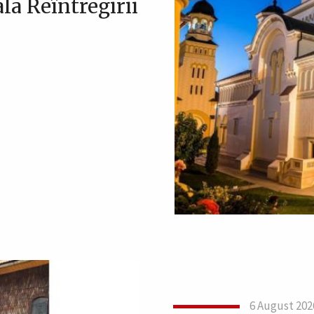
la Reîntregirii
6 August 202