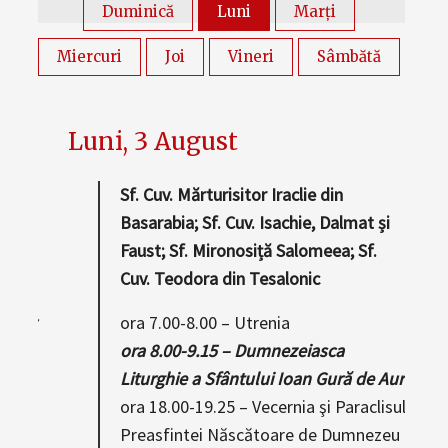
Luni, 3 August
Sf. Cuv. Mărturisitor Iraclie din
Basarabia; Sf. Cuv. Isachie, Dalmat și
Faust; Sf. Mironosiță Salomeea; Sf.
Cuv. Teodora din Tesalonic
e Aur
ora 7.00-8.00 – Utrenia
ora 8.00-9.15 –
Dumnezeiasca
i
Liturghie a Sfântului Ioan Gură de Aur
e de
ora 18.00-19.
25 –
Vecernia şi Paraclisul
Preasfintei Născătoare de Dumnezeu